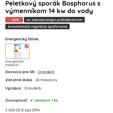
Peletkový sporák Bosphorus s
výmenníkom 14 kw do vody
- 40%
so zabudovaným príslušenstvom
Automatická regulácia spaľovania
Energetický štítok
:
Energetická
trieda A+
Dovozca pre SR:
Oravakrb
Záručná doba:
24 mesiacov
Výrobca:
Oravakrb
Dostupnosť:
skladom 1 ks
3 000.00
€
bez DPH