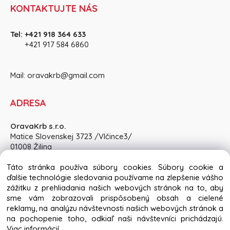
KONTAKTUJTE NÁS
Tel:
+421 918 364 633
+421 917 584 686
0
Mail:
oravakrb@gmail.com
ADRESA
OravaKrb s.r.o.
Matice Slovenskej 3723 /Vlčince3/
01008 Žilina
Pon-Pia: 8:30 - 15:00, So: po dohode
Táto stránka používa súbory cookies. Súbory cookie a
ďalšie technológie sledovania používame na zlepšenie vášho
zážitku z prehliadania našich webových stránok na to, aby
sme vám zobrazovali prispôsobený obsah a cielené
reklamy, na analýzu návštevnosti našich webových stránok a
Copyright © 2024 oravakrb.sk, All rights reserved
na pochopenie toho, odkiaľ naši návštevníci prichádzajú.
Viac informácií