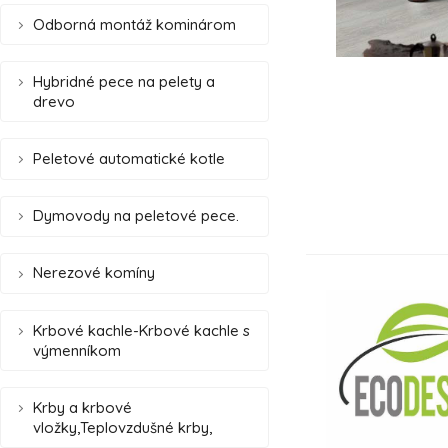
Odborná montáž kominárom
Hybridné pece na pelety a
drevo
Peletové automatické kotle
Dymovody na peletové pece.
Nerezové komíny
Krbové kachle-Krbové kachle s
výmenníkom
Krby a krbové
vložky,Teplovzdušné krby,