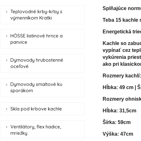
Splňajúce norm
Teplovodné krby-krby s
výmenníkom Kratki
Teba 15 kachle 
Energetická trie
HÓSSE liatinové hrnce a
panvice
Kachle so zabud
vypínať cez tepl
vykúrenia priest
Dymovody hrubostenné
ako pri klasicko
oceľové
Rozmery kachlí:
Dymovody smaltové ku
Hĺbka: 49 cm | 
sporákom
Rozmery ohnisk
Skla pod krbove kachle
Hĺbka: 31,5cm
Šírka: 59cm
Ventilátory, flex hadice,
mriežky
Výška: 47cm