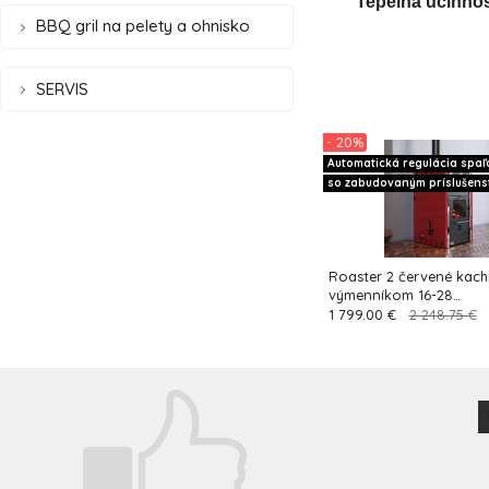
Tepelná účinno
BBQ gril na pelety a ohnisko
SERVIS
- 20%
Automatická regulácia spaľ
so zabudovaným príslušen
Roaster 2 červené kachl
výmenníkom 16-28
kw+varenie+pečenie
1 799.00 €
2 248.75 €