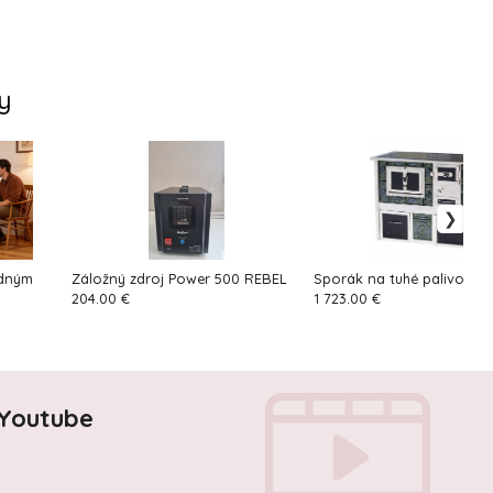
y
odným
Záložný zdroj Power 500 REBEL
Sporák na tuhé palivo KS 
204.00 €
1 723.00 €
 Youtube