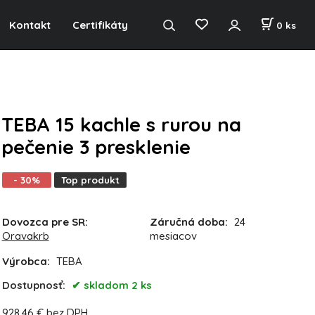
Kontakt
Certifikáty
0
ks
TEBA 15 kachle s rurou na
pečenie 3 presklenie
- 30%
Top produkt
Dovozca pre SR:
Záručná doba:
24
Oravakrb
mesiacov
Výrobca:
TEBA
Dostupnosť:
skladom 2 ks
928.46
€
bez DPH