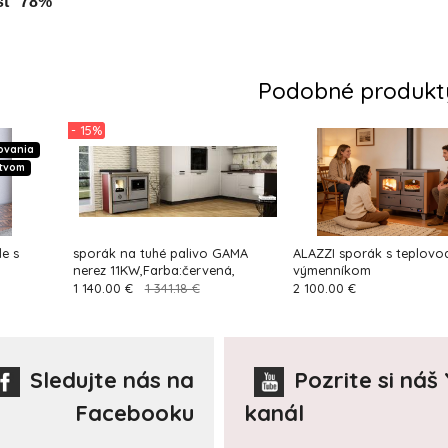
sť  78%
Podobné produkt
- 15%
ovania
stvom
e s
sporák na tuhé palivo GAMA
ALAZZI sporák s teplov
nerez 11KW,Farba:červená,
výmenníkom
1 140.00 €
1 341.18 €
2 100.00 €
Sledujte nás na
Pozrite si náš
Facebooku
kanál