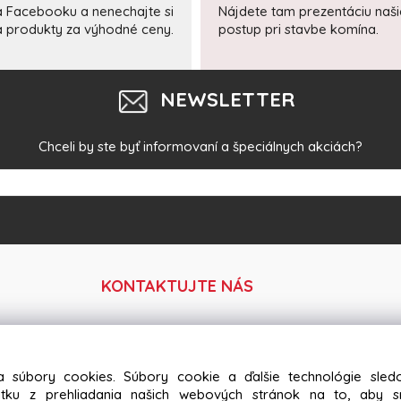
a Facebooku a nenechajte si
Nájdete tam prezentáciu naš
 a produkty za výhodné ceny.
postup pri stavbe komína.
NEWSLETTER
Chceli by ste byť informovaní a špeciálnych akciách?
KONTAKTUJTE NÁS
Tel:
+421 918 364 633
+421 917 584 686
0
a súbory cookies. Súbory cookie a ďalšie technológie sle
žitku z prehliadania našich webových stránok na to, aby 