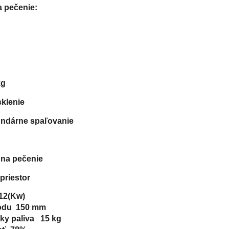
 pečenie:
kg
sklenie
undárne spaľovanie
 na pečenie
priestor
2(Kw)

du  150 mm

y paliva   15 kg
