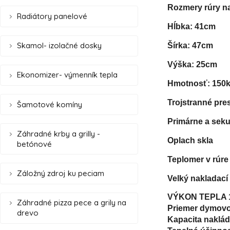
Rozmery rúry na
Radiátory panelové
Hĺbka: 41cm
Skamol- izolačné dosky
Šírka: 47cm
Výška: 25cm
Ekonomizer- výmenník tepla
Hmotnosť: 150
Trojstranné pre
Šamotové komíny
Primárne a sek
Záhradné krby a grilly -
Oplach skla
betónové
Teplomer v rúre
Záložný zdroj ku peciam
Velký nakladací 
VÝKON TEPLA 1
Záhradné pizza pece a grily na
Priemer dymovo
drevo
Kapacita nakládk