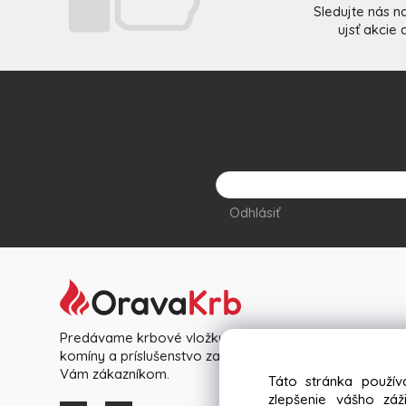
Sledujte nás n
ujsť akcie
Odhlásiť
Predávame krbové vložky, pece, kachle, nerezové
komíny a príslušenstvo za výhodné ceny priamo k
Vám zákazníkom.
Táto stránka použív
zlepšenie vášho zá