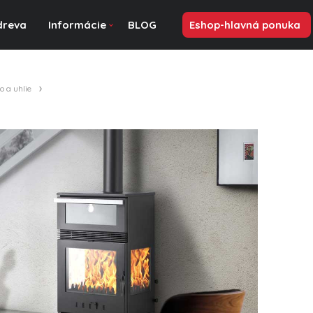
dreva
Informácie
BLOG
Eshop-hlavná ponuka
o a uhlie