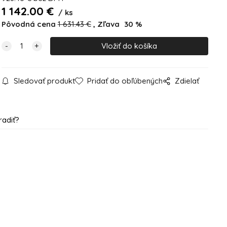
1 142.00
€
ks
Pôvodná cena
1 631.43
€
Zľava
30
%
Sledovať produkt
Pridať do obľúbených
Zdielať
radiť?