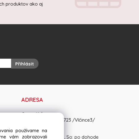
ich produktov ako aj
Přihlásit
ADRESA
OravaKrb s.r.o.
Matice Slovenskej 3723 /Vlčince3/
01008 Žilina
dovania používame na
sme vám zobrazovali
Pon-Pia: 8:30 - 15:00, So: po dohode