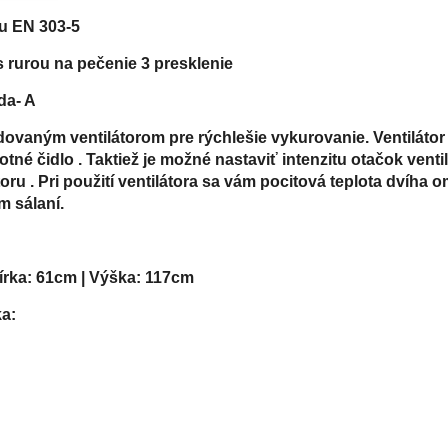
u EN 303-5
s rurou na pečenie 3 presklenie
da- A
ovaným ventilátorom pre rýchlešie vykurovanie. Ventiláto
otné čidlo . Taktiež je možné nastaviť intenzitu otačok ven
oru . Pri použití ventilátora sa vám pocitová teplota
dvíha
om
m sálaní.
Šírka: 61cm | Výška: 117cm
a: