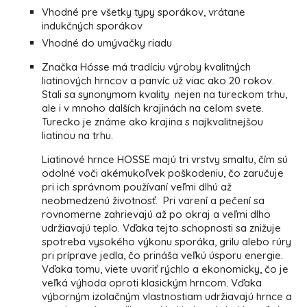
Vhodné pre všetky typy sporákov, vrátane
indukčných sporákov
Vhodné do umývačky riadu
Značka Hósse má tradíciu výroby kvalitných
liatinových hrncov a panvíc už viac ako 20 rokov.
Stali sa synonymom kvality nejen na tureckom trhu,
ale i v mnoho dalších krajinách na celom svete.
Turecko je známe ako krajina s najkvalitnejšou
liatinou na trhu.
Liatinové hrnce HOSSE majú tri vrstvy smaltu, čím sú
odolné voči akémukoľvek poškodeniu, čo zaručuje
pri ich správnom používaní veľmi dlhú až
neobmedzenú životnosť. Pri varení a pečení sa
rovnomerne zahrievajú až po okraj a veľmi dlho
udržiavajú teplo. Vďaka tejto schopnosti sa znižuje
spotreba vysokého výkonu sporáka, grilu alebo rúry
pri príprave jedla, čo prináša veľkú úsporu energie.
Vďaka tomu, viete uvariť rýchlo a ekonomicky, čo je
veľká výhoda oproti klasickým hrncom. Vďaka
výborným izolačným vlastnostiam udržiavajú hrnce a