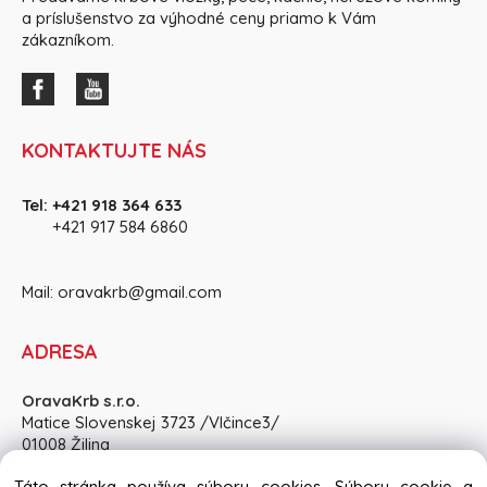
a príslušenstvo za výhodné ceny priamo k Vám
zákazníkom.
KONTAKTUJTE NÁS
Tel:
+421 918 364 633
+421 917 584 686
0
Mail:
oravakrb@gmail.com
ADRESA
OravaKrb s.r.o.
Matice Slovenskej 3723 /Vlčince3/
01008 Žilina
Pon-Pia: 8:30 - 15:00, So: po dohode
Táto stránka používa súbory cookies. Súbory cookie a