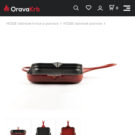
0
HÓSSE liatinové hrnce a panvice
HÓSSE liatinové panvice