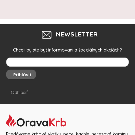
NEWSLETTER
Chceli by ste byť informovaní a špeciálnych akciách?
Přihlásit
Odhlásiť
Predávame krbové vložky, pece, kachle, nerezové komíny