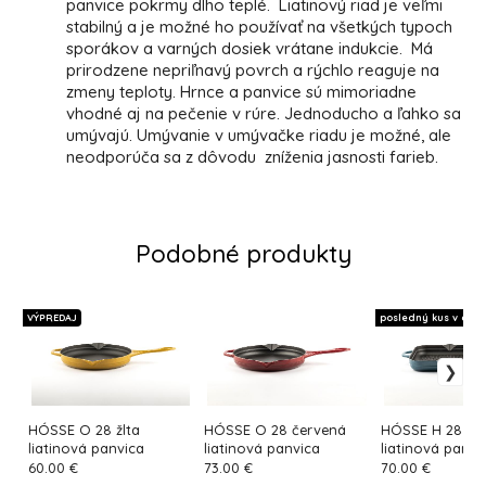
panvice pokrmy dlho teplé. Liatinový riad je veľmi
stabilný a je možné ho používať na všetkých typoch
sporákov a varných dosiek vrátane indukcie. Má
prirodzene nepriľnavý povrch a rýchlo reaguje na
zmeny teploty. Hrnce a panvice sú mimoriadne
vhodné aj na pečenie v rúre. Jednoducho a ľahko sa
umývajú. Umývanie v umývačke riadu je možné, ale
neodporúča sa z dôvodu zníženia jasnosti farieb.
Podobné produkty
VÝPREDAJ
posledný kus v akcii!
HÓSSE O 28 žlta
HÓSSE O 28 červená
HÓSSE H 28 m
liatinová panvica
liatinová panvica
liatinová panvi
60.00 €
73.00 €
70.00 €