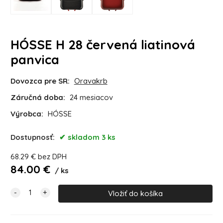
HÓSSE H 28 červená liatinová
panvica
Dovozca pre SR:
Oravakrb
Záručná doba:
24 mesiacov
Výrobca:
HÓSSE
Dostupnosť:
skladom 3 ks
68.29
€
bez DPH
84.00
€
ks