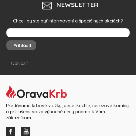
NEWSLETTER
Chceli by ste byť informovaní a špeciálnych akciách?
Přihlásit
Odhlásiť
Predávame krbové vložky, pece, kachle, nerezové komíny
a príslušenstvo za výhodné ceny priamo k Vám
zákazníkom.