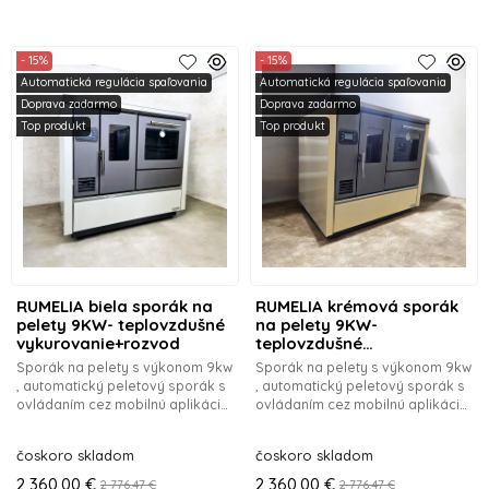
- 15%
- 15%
Automatická regulácia spaľovania
Automatická regulácia spaľovania
Doprava zadarmo
Doprava zadarmo
Top produkt
Top produkt
RUMELIA biela sporák na
RUMELIA krémová sporák
pelety 9KW- teplovzdušné
na pelety 9KW-
vykurovanie+rozvod
teplovzdušné
vykurovanie+rozvod
Sporák na pelety s výkonom 9kw
Sporák na pelety s výkonom 9kw
, automatický peletový sporák s
, automatický peletový sporák s
ovládaním cez mobilnú aplikáciu
ovládaním cez mobilnú aplikáciu
,
,
čoskoro skladom
čoskoro skladom
2 360.00 €
2 360.00 €
2 776.47 €
2 776.47 €