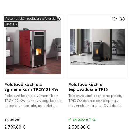
Automatická regulácia spaľovania
NÁŠ TIP
Peletové kachle s
Peletové kachle
výmenníkom TROY 21 KW
teplovzdušné TP13
Peletové kachle s výmenníkom
Teplovzdušné kachle na pelety
TROY 22 KW +ohrev vody, kachle
TP13 Ovládanie cez display v
na pelety, sporáky na pelety,
slovenskom jazyku Ovládanie
pece na pelety, peletkové pece,
cez WIFI-modul- voliteľné =
kachle na peletky, sporáky s
pohodlnejšia a inteligentnejšia
Skladom
skladom 1 ks
výmenníkom
2 799.00 €
2 300.00 €