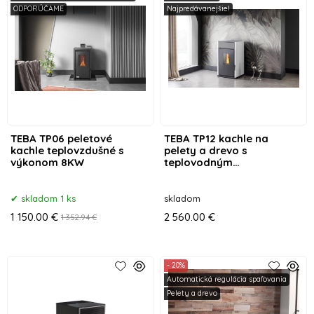
ODPORÚČAME
Najpredávanejšie!
TEBA TP06 peletové
TEBA TP12 kachle na
kachle teplovzdušné s
pelety a drevo s
výkonom 8KW
teplovodným
výmenníkom
skladom 1 ks
skladom
1 150.00 €
2 560.00 €
1 352.94 €
- 20%
Automatická regulácia spaľovania
Pelety a drevo