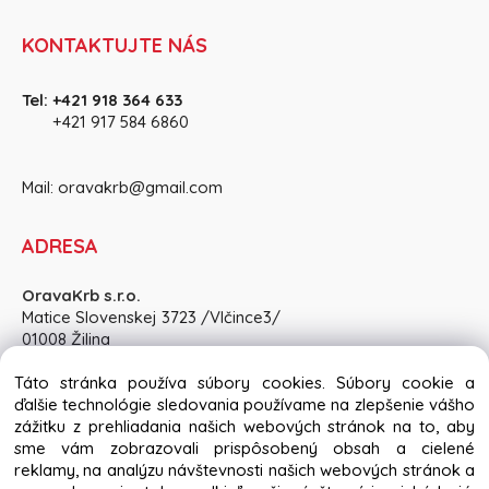
KONTAKTUJTE NÁS
Tel:
+421 918 364 633
+421 917 584 686
0
Mail:
oravakrb@gmail.com
ADRESA
OravaKrb s.r.o.
Matice Slovenskej 3723 /Vlčince3/
01008 Žilina
Pon-Pia: 8:30 - 15:00, So: po dohode
Táto stránka používa súbory cookies. Súbory cookie a
ďalšie technológie sledovania používame na zlepšenie vášho
zážitku z prehliadania našich webových stránok na to, aby
sme vám zobrazovali prispôsobený obsah a cielené
reklamy, na analýzu návštevnosti našich webových stránok a
Copyright © 2024 oravakrb.sk, All rights reserved