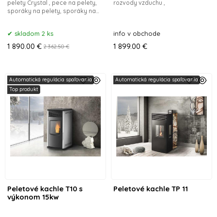
pelety Crystal , pece na pelety,
rozvody vzduchu ,
sporáky na pelety, sporáky na
tuhé palivo, kachle na tuhé
palivo, kachle na pevné palivo,
skladom 2 ks
info v obchode
kachle na UK,
1 890.00 €
1 899.00 €
2 362.50 €
Automatická regulácia spaľovania
Automatická regulácia spaľovania
Top produkt
Peletové kachle T10 s
Peletové kachle TP 11
výkonom 15kw