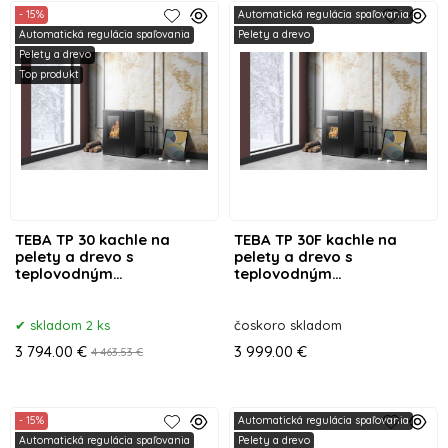
- 15%
Automatická regulácia spaľovania
Automatická regulácia spaľovania
Pelety a drevo
Pelety a drevo
Top produkt
TEBA TP 30 kachle na
TEBA TP 30F kachle na
pelety a drevo s
pelety a drevo s
teplovodným
teplovodným
výmenníkom
výmenníkom
skladom 2 ks
čoskoro skladom
3 794.00 €
3 999.00 €
4 463.53 €
- 15%
Automatická regulácia spaľovania
Automatická regulácia spaľovania
Pelety a drevo