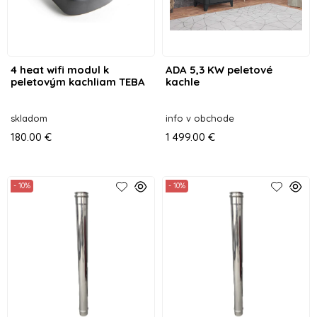
4 heat wifi modul k
ADA 5,3 KW peletové
peletovým kachliam TEBA
kachle
skladom
info v obchode
180.00 €
1 499.00 €
- 10%
- 10%