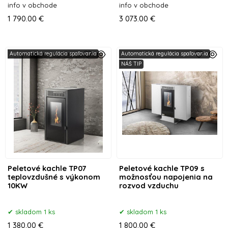
info v obchode
info v obchode
1 790.00 €
3 073.00 €
Automatická regulácia spaľovania
Automatická regulácia spaľovania
NÁŠ TIP
Peletové kachle TP07
Peletové kachle TP09 s
teplovzdušné s výkonom
možnosťou napojenia na
10KW
rozvod vzduchu
skladom 1 ks
skladom 1 ks
1 380.00 €
1 800.00 €