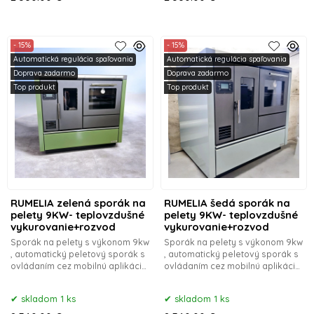
- 15%
- 15%
Automatická regulácia spaľovania
Automatická regulácia spaľovania
Doprava zadarmo
Doprava zadarmo
Top produkt
Top produkt
RUMELIA zelená sporák na
RUMELIA šedá sporák na
pelety 9KW- teplovzdušné
pelety 9KW- teplovzdušné
vykurovanie+rozvod
vykurovanie+rozvod
Sporák na pelety s výkonom 9kw
Sporák na pelety s výkonom 9kw
, automatický peletový sporák s
, automatický peletový sporák s
ovládaním cez mobilnú aplikáciu
ovládaním cez mobilnú aplikáciu
,
,
skladom 1 ks
skladom 1 ks