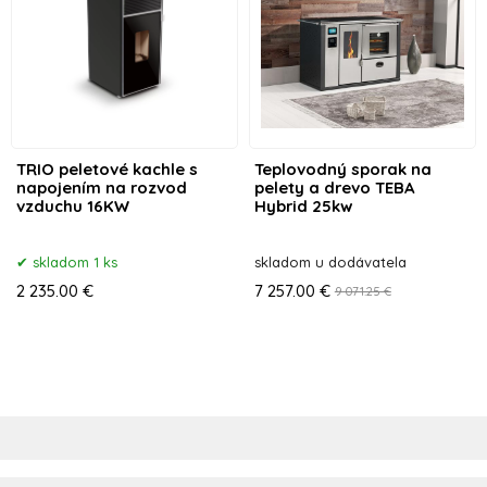
TRIO peletové kachle s
Teplovodný sporak na
napojením na rozvod
pelety a drevo TEBA
vzduchu 16KW
Hybrid 25kw
skladom 1 ks
skladom u dodávatela
2 235.00 €
7 257.00 €
9 071.25 €