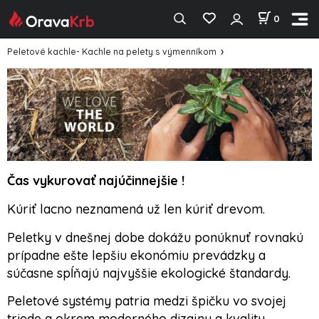
0
Peletové kachle- Kachle na pelety s výmenníkom
Čas vykurovať najúčinnejšie !
Kúriť lacno neznamená už len kúriť drevom.
Peletky v dnešnej dobe dokážu ponúknuť rovnakú
prípadne ešte lepšiu ekonómiu prevádzky a
súčasne spĺňajú najvyššie ekologické štandardy.
Peletové systémy patria medzi špičku vo svojej
triede a okrem moderného dizajnu a kvality