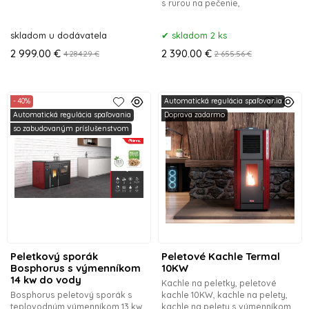
s rurou na pečenie,
skladom u dodávatela
skladom 2 ks
2 999.00 €
2 390.00 €
4 284.29 €
2 655.56 €
- 40%
Automatická regulácia spaľovania
Automatická regulácia spaľovania
Doprava zadarmo
so zabudovaným príslušenstvom
Peletkový sporák
Peletové Kachle Termal
Bosphorus s výmenníkom
10KW
14 kw do vody
Kachle na peletky, peletové
Bosphorus peletový sporák s
kachle 10KW, kachle na pelety,
teplovodným výmenníkom 13 kw
kachle na pelety s výmenníkom,