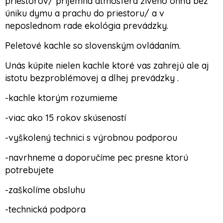
priestorov/ príjemná atmosféra živého ohňa bez
úniku dymu a prachu do priestoru/ a v
neposlednom rade ekológia prevádzky.
Peletové kachle so slovenským ovládaním.
Unás kúpite nielen kachle ktoré vas zahrejú ale aj
istotu bezproblémovej a dlhej prevádzky .
-kachle ktorým rozumieme
-viac ako 15 rokov skúseností
-vyškolený technici s výrobnou podporou
-navrhneme a doporučíme pec presne ktorú
potrebujete
-zaškolíme obsluhu
-technická podpora