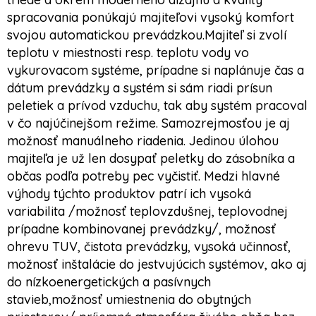
spracovania ponúkajú majiteľovi vysoký komfort
svojou automatickou prevádzkou.Majiteľ si zvolí
teplotu v miestnosti resp. teplotu vody vo
vykurovacom systéme, prípadne si naplánuje čas a
dátum prevádzky a systém si sám riadi prísun
peletiek a prívod vzduchu, tak aby systém pracoval
v čo najúčinejšom režime. Samozrejmosťou je aj
možnosť manuálneho riadenia. Jedinou úlohou
majiteľa je už len dosypať peletky do zásobníka a
občas podľa potreby pec vyčistiť. Medzi hlavné
výhody týchto produktov patrí ich vysoká
variabilita /možnosť teplovzdušnej, teplovodnej
prípadne kombinovanej prevádzky/, možnosť
ohrevu TUV, čistota prevádzky, vysoká učinnosť,
možnosť inštalácie do jestvujúcich systémov, ako aj
do nízkoenergetických a pasívnych
stavieb,možnosť umiestnenia do obytných