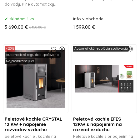
do vody, Plne automatický
kachle s výmenníkom,
sporák so zabudovaným
teplovzdušné kachle na pelety,
príslušenstvom. Sporák na
peletové sporáky,
skladom 1 ks
info v obchode
pelety Bosphorus so sklo
3 690.00 €
1 599.00 €
6 150.00 €
- 20%
Automatická regulácia spaľovania
Automatická regulácia spaľovania
Najpredávanejšie!
Peletové kachle CRYSTAL
Peletové kachle EFES
12 KW + napojenie
12KW s napojením na
rozvodov vzduchu
rozvod vzduchu
peletové kachle , kachle na
Peletové kachle s pripojením na