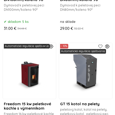
Dymovod k peletovej peci
Dymovod k peletovej peci
DN100mm/koleno 90°
DN80mm/koleno 90°
skladom 5 ks
na sklade
31.00 €
29.00 €
34.44 €
32.22 €
Automatická regulácia spaľovania
- 10%
Automatická regulácia spaľovania
Freedom 15 kw peletkové
GT 15 kotol na pelety
kachle s výmenníkom
peletový kotol, kotol na pelety,
Freedom 16 kw peletkové kachle
peletkový kotol , peletkový pec,