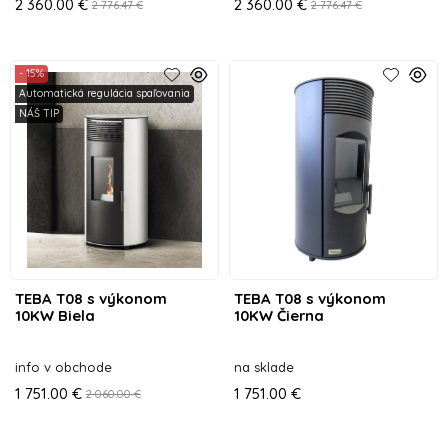
2 360.00 €
2 360.00 €
2 776.47 €
2 776.47 €
- 15%
Automatická regulácia spaľovania
NÁŠ TIP
TEBA T08 s výkonom
TEBA T08 s výkonom
10KW Biela
10KW Čierna
info v obchode
na sklade
1 751.00 €
1 751.00 €
2 060.00 €