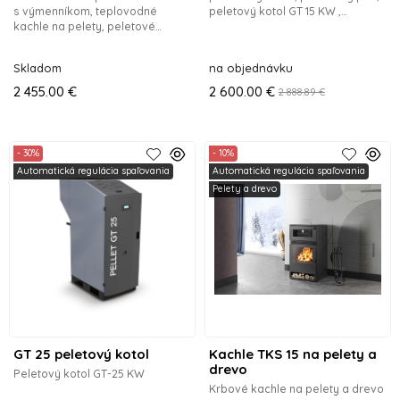
s výmenníkom, teplovodné
peletový kotol GT 15 KW ,
kachle na pelety, peletové
peletové kachle, peletové pece,
kachle, peletkové pece, pece na
sporáky na pelety,
pelety,krbové kachle, krb,krby,
Skladom
na objednávku
peletové
2 455.00 €
2 600.00 €
2 888.89 €
- 30%
- 10%
Automatická regulácia spaľovania
Automatická regulácia spaľovania
Pelety a drevo
GT 25 peletový kotol
Kachle TKS 15 na pelety a
drevo
Peletový kotol GT-25 KW
Krbové kachle na pelety a drevo