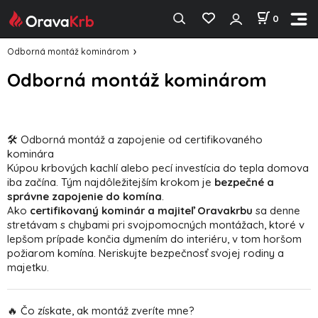
0
Odborná montáž kominárom
Odborná montáž kominárom
🛠️ Odborná montáž a zapojenie od certifikovaného
kominára
Kúpou krbových kachlí alebo pecí investícia do tepla domova
iba začína. Tým najdôležitejším krokom je
bezpečné a
správne zapojenie do komína
.
Ako
certifikovaný kominár a majiteľ Oravakrbu
sa denne
stretávam s chybami pri svojpomocných montážach, ktoré v
lepšom prípade končia dymením do interiéru, v tom horšom
požiarom komína. Neriskujte bezpečnosť svojej rodiny a
majetku.
🔥 Čo získate, ak montáž zveríte mne?