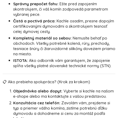
Správny prepočet ťahu:
Ešte pred zapojením
skontrolujem, či váš komín zodpovedá parametrom
vybranej pece.
Čistá a poctivá práca:
Kachle osadím, presne dopojím
certifikovanými dymovodmi a skontrolujem tesnosť
celej dymovej cesty.
Kompletný materiál so sebou:
Nemusíte behať po
obchodoch. Všetky potrebné kolená, rúry, prechody,
tesniace šnúry či žiaruvzdorné silikóny doveziem priamo
na miesto.
ISTOTA:
Ako odborník vám garantujem, že zapojenie
spĺňa všetky platné slovenské technické normy (STN).
📋 Ako prebieha spolupráca? (Krok za krokom)
Objednávka alebo dopyt:
Vyberte si kachle na našom
e-shope alebo ma kontaktujte s vašou predstavou.
Konzultácia cez telefón:
Zavolám vám, prejdeme si
typ a priemer vášho komína, zistíme potrebnú dĺžku
dymovodu a dohodneme si cenu za montáž podľa