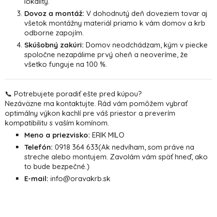
lokality.
Dovoz a montáž:
V dohodnutý deň doveziem tovar aj
všetok montážny materiál priamo k vám domov a krb
odborne zapojím.
Skúšobný zakúri:
Domov neodchádzam, kým v piecke
spoločne nezapálime prvý oheň a neoveríme, že
všetko funguje na 100 %.
📞 Potrebujete poradiť ešte pred kúpou?
Nezáväzne ma kontaktujte. Rád vám pomôžem vybrať
optimálny výkon kachlí pre váš priestor a preverím
kompatibilitu s vaším komínom.
Meno a priezvisko:
ERIK MILO
Telefón:
0918 364 633
(Ak nedvíham, som práve na
streche alebo montujem. Zavolám vám späť hneď, ako
to bude bezpečné.)
E-mail:
info@oravakrb.sk