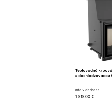
Teplovodná krbová
s dochladzovacou š
info v obchode
1 818.00 €