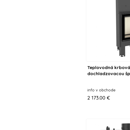
Teplovodná krbová 
dochladzovacou šp
info v obchode
2 173.00 €