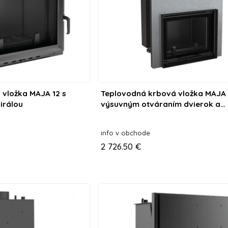
vložka MAJA 12 s
Teplovodná krbová vložka MAJA 
irálou
výsuvným otváraním dvierok a
dochladzovacou špirálou
info v obchode
2 726.50 €