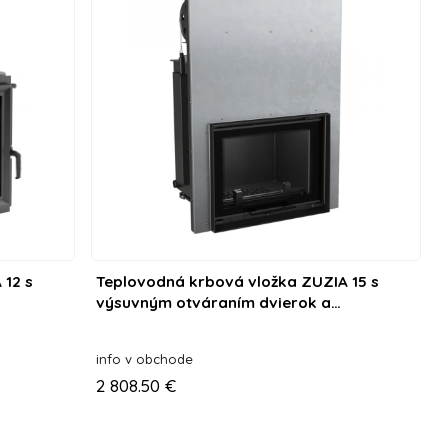
 12 s
Teplovodná krbová vložka ZUZIA 15 s
výsuvným otváraním dvierok a
dochladzovacou špirálou
info v obchode
2 808.50 €