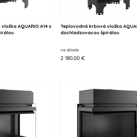
 vložka AQUARIO A14 s
Teplovodná krbová vložka AQUA
irálou
dochladzovacou špirálou
na sklade
2 180.00 €