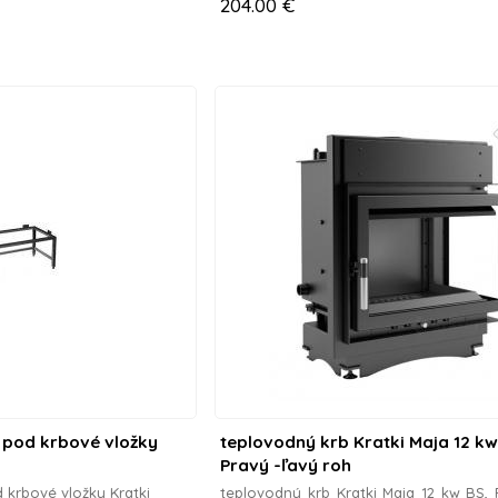
204.00 €
ý pod krbové vložky
teplovodný krb Kratki Maja 12 kw
Pravý -ľavý roh
d krbové vložky Kratki
teplovodný krb Kratki Maja 12 kw BS, 