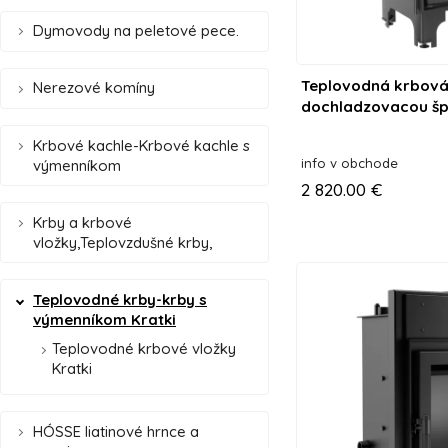
Dymovody na peletové pece.
Teplovodná krbová
Nerezové komíny
dochladzovacou šp
Krbové kachle-Krbové kachle s
info v obchode
výmenníkom
2 820.00 €
Krby a krbové
vložky,Teplovzdušné krby,
Teplovodné krby-krby s
výmenníkom Kratki
Teplovodné krbové vložky
Kratki
HÓSSE liatinové hrnce a