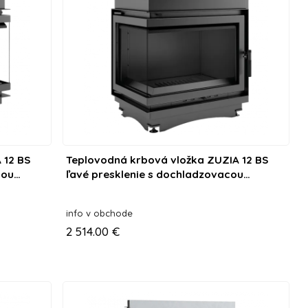
 12 BS
Teplovodná krbová vložka ZUZIA 12 BS
cou
ľavé presklenie s dochladzovacou
špirálou
info v obchode
2 514.00 €