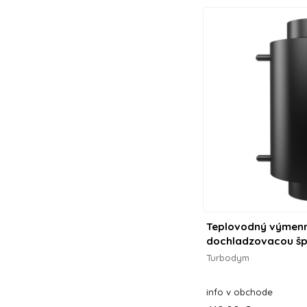
Teplovodný výmenn
dochladzovacou šp
Turbodym
info v obchode