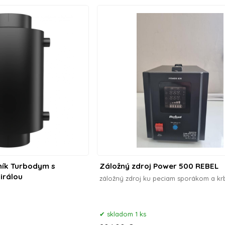
ík Turbodym s
Záložný zdroj Power 500 REBEL
irálou
záložný zdroj ku peciam sporákom a k
skladom 1 ks