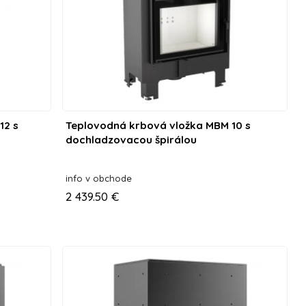
12 s
Teplovodná krbová vložka MBM 10 s
dochladzovacou špirálou
info v obchode
2 439.50 €