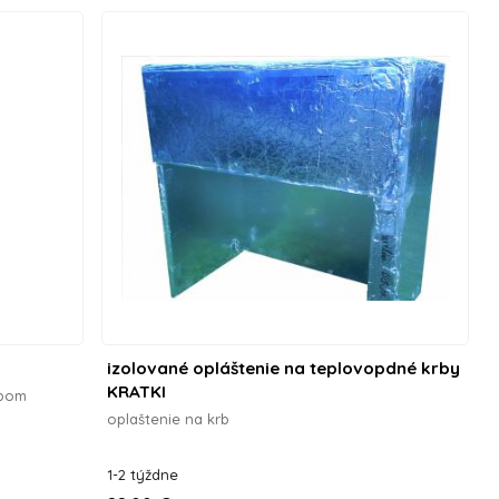
izolované opláštenie na teplovopdné krby
KRATKI
rbom
oplaštenie na krb
1-2 týždne