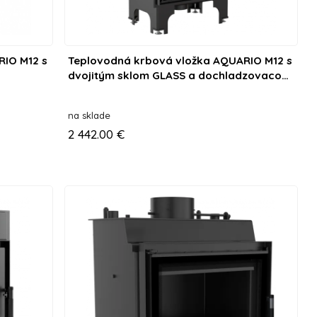
RIO M12 s
Teplovodná krbová vložka AQUARIO M12 s
dvojitým sklom GLASS a dochladzovacou
špirálou
na sklade
2 442.00 €