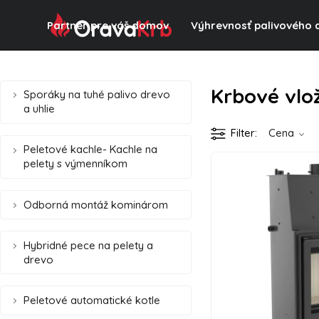
Partner pre váš domov
Výhrevnosť palivového 
Krbové vlo
Sporáky na tuhé palivo drevo
a uhlie
Filter
Cena
Peletové kachle- Kachle na
pelety s výmenníkom
Odborná montáž kominárom
Hybridné pece na pelety a
drevo
Peletové automatické kotle