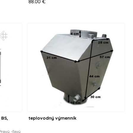
88.00 €
 BS,
teplovodný výmenník
Pravý -ľavý