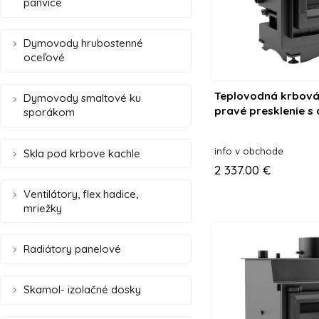
panvice
Dymovody hrubostenné
oceľové
Teplovodná krbová
Dymovody smaltové ku
pravé presklenie s
sporákom
špirálou
info v obchode
Skla pod krbove kachle
2 337.00 €
Ventilátory, flex hadice,
mriežky
Radiátory panelové
Skamol- izolačné dosky