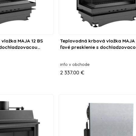
 vložka MAJA 12 BS
Teplovodná krbová vložka MAJA 
 dochladzovacou
ľavé presklenie s dochladzovac
špirálou
info v obchode
2 337.00 €