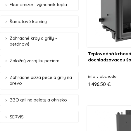
Ekonomizer- výmenník tepla
Šamotové komíny
Záhradné krby a grilly -
betónové
Teplovodná krbová 
dochladzovacou šp
Záložný zdroj ku peciam
info v obchode
Záhradné pizza pece a grily na
drevo
1 496.50 €
BBQ gril na pelety a ohnisko
SERVIS