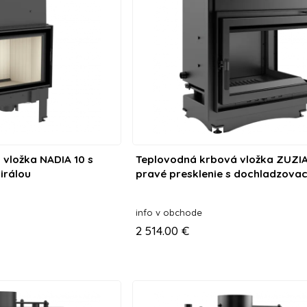
vložka NADIA 10 s
Teplovodná krbová vložka ZUZIA
irálou
pravé presklenie s dochladzova
špirálou
info v obchode
2 514.00 €