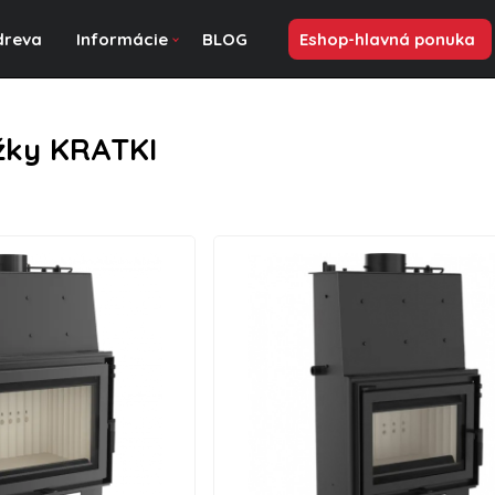
dreva
Informácie
BLOG
Eshop-hlavná ponuka
žky KRATKI