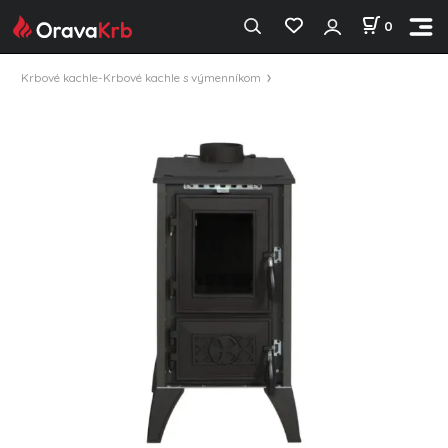
0
Krbové kachle-Krbové kachle s výmenníkom