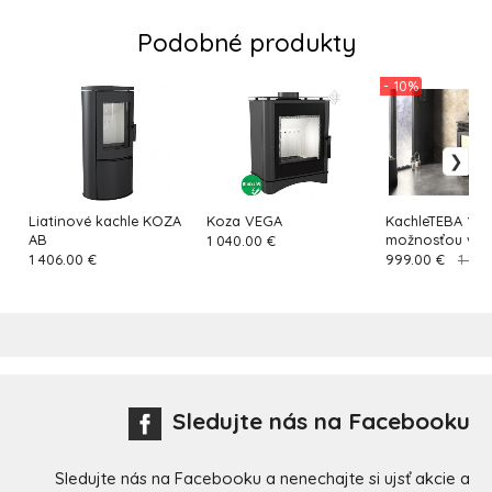
Podobné produkty
- 10%
Liatinové kachle KOZA
Koza VEGA
KachleTEBA 12 s
AB
možnosťou var
1 040.00 €
10KW a ventilá
1 406.00 €
999.00 €
1 110
Sledujte nás na Facebooku
Sledujte nás na Facebooku a nenechajte si ujsť akcie a