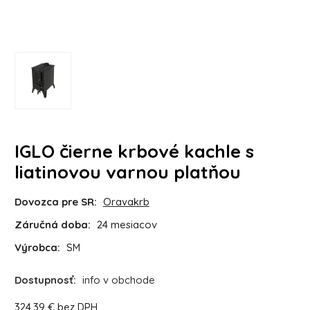
IGLO čierne krbové kachle s
liatinovou varnou platňou
Dovozca pre SR:
Oravakrb
Záručná doba:
24 mesiacov
Výrobca:
SM
Dostupnosť:
info v obchode
324.39
€
bez DPH