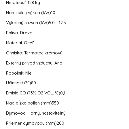
Hmotnosť:
128 kg
Nominálny výkon (kW)
10
Výkonný rozsah (kW)
5.0 - 12.5
Palivo:
Drevo
Materiál:
Oceľ
Ohnisko:
Termotec krémový
Externý prívod vzduchu:
Áno
Popolník:
Nie
Účinnosť (%)
80
Emisie CO (13% O2 VOL. %)
0,1
Max. dĺžka polien (mm)
350
Dymovod:
Horný, nastaviteľný
Priemer dymovodu (mm)
200