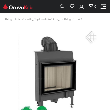
0
Krby a krbové vložky,Teplovzdušné krby,
Krby Kratki