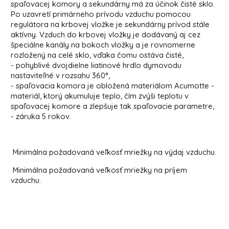
spaľovacej komory a sekundárny má za účinok čisté sklo.
Po uzavretí primárneho prívodu vzduchu pomocou
regulátora na krbovej vložke je sekundárny prívod stále
aktívny. Vzduch do krbovej vložky je dodávaný aj cez
špeciálne kanály na bokoch vložky a je rovnomerne
rozložený na celé sklo, vďaka čomu ostáva čisté,
- pohyblivé dvojdielne liatinové hrdlo dymovodu
nastaviteľné v rozsahu 360°,
- spaľovacia komora je obložená materiálom Acumotte -
materiál, ktorý akumuluje teplo, čím zvýši teplotu v
spaľovacej komore a zlepšuje tak spaľovacie parametre,
- záruka 5 rokov.
Minimálna požadovaná veľkosť mriežky na výdaj vzduchu.
Minimálna požadovaná veľkosť mriežky na príjem
vzduchu.