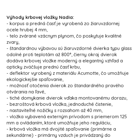
Výhody krbovej vložky Nadia:
- korpus a predná časť je vyrobená zo žiaruvzdornej
ocele hrubej 4 mm,
- telo zvárané vzácnym plynom, čo poskytuje kvalitné
zvary,
- štandardnou výbavou sú žiaruvzdorné dvierka typu glass
odolné proti teplotám až 800°, čierny okraj dvierok
dodáva krbovej vložke moderný a elegantný vzhľad a
opticky zväčšuje prednú časť krbu,
- deflektor vyrobený z materiálu Acumotte, čo umožňuje
ekologickejšie spaľovanie,
- možnosť otočenia dvierok zo štandardného pravého
otvárania na ľavé,
- tiché domykanie dvierok vďaka montovanému dorazu,
- bezroštová krbová vložka, jednoduché čistenie,
- nastaviteľné nožičky s rozsahom až 40 mm,
- vložka vybavená externým prívodom s priemerom 125
mm a ovládaním, ktoré umožňuje jeho reguláciu,
- krbová vložka má dvojité spaľovanie (primárne a
sekundárne) - primárny vzduch je privádzaný do