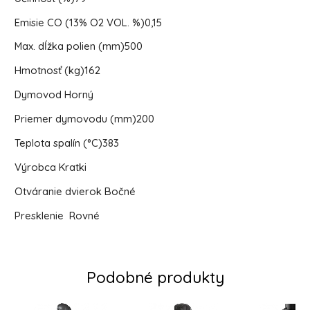
Emisie CO (13% O2 VOL. %)
0,15
Max. dĺžka polien (mm)
500
Hmotnosť (kg)
162
Dymovod
Horný
Priemer dymovodu (mm)
200
Teplota spalín (°C)
383
Výrobca
Kratki
Otváranie dvierok
Bočné
Presklenie
Rovné
Podobné produkty