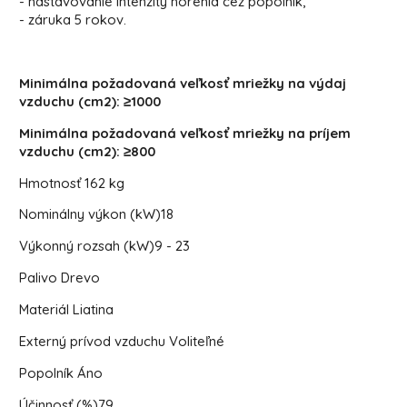
- nastavovanie intenzity horenia cez popolník,
- záruka 5 rokov.
Minimálna požadovaná veľkosť mriežky na výdaj
vzduchu (cm2): ≥1000
Minimálna požadovaná veľkosť mriežky na príjem
vzduchu (cm2): ≥800
Hmotnosť
162 kg
Nominálny výkon (kW)
18
Výkonný rozsah (kW)
9 - 23
Palivo
Drevo
Materiál
Liatina
Externý prívod vzduchu
Voliteľné
Popolník
Áno
Účinnosť (%)
79