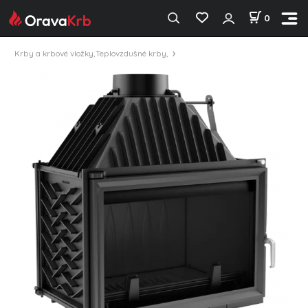
0
Krby a krbové vložky,Teplovzdušné krby,