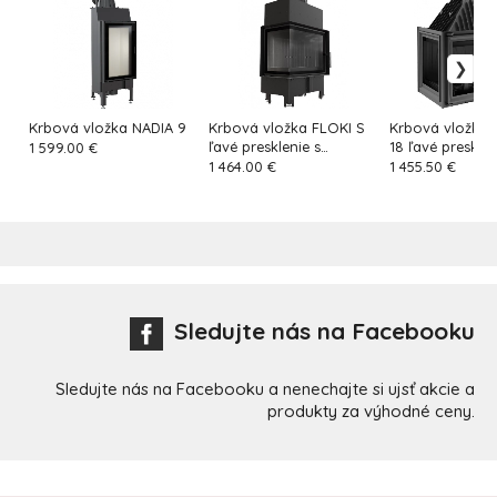
Krbová vložka NADIA 9
Krbová vložka FLOKI S
Krbová vložka 
ľavé presklenie s
18 ľavé presklen
1 599.00 €
čiernym ohniskom
1 464.00 €
1 455.50 €
Sledujte nás na Facebooku
Sledujte nás na Facebooku a nenechajte si ujsť akcie a
produkty za výhodné ceny.