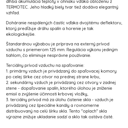
dlhšia akumulácia teploty v ohnisku vďaka obloženiu z
TERMOTEC. Jeho hladký biely tvar tiež dodáva elegantný
vzhľad.
Doháranie nespálených častíc vďaka dvojitému deflektoru,
ktorý predĺžuje dráhu spalín a horenie je tak
ekologickejšie.
Štandardnou výbabou je príprava na externý prívod
vzduchu s priemerom 125 mm. Regulácia výkonu jediným
tiahlom, čo eliminuje nesprávne používanie.
Terciálny prívod vzduchu na spaľovanie:
1. primárny vzduch je privádzaný do spaľovacej komory
po celej šírke cez otvor na prednej strane krbu,
2. sekundárny vzduch je privádzaný cez otvory v zadnej
stene - dopaľovanie spalín, ktorého úlohou je zníženie
emisií a zvýšenie účinnosti krbovej vložky,
3. terciálny prívod má za úlohu čistenie skla - vzduch je
privádzaný cez špeciálne kanály a rovnomerne
distribuovaný na celú šírku skla. Tento "oplach" skla
výrazne znižuje ukladanie sadzí a sklo tak ostáva čisté.