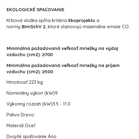
EKOLOGICKÉ SPAĽOVANIE
Krbová vložka spĺňa kritéria
Ekoprojektu
a
normy
BImSchV 2
, ktoré stanovujú maximálne emisie CO.
Minimálna požadovaná veľkosť mriežky na výdaj
vzduchu (cm2): ≥700
Minimálna požadovaná veľkosť mriežky na príjem
vzduchu (cm2): ≥500
Hmotnosť
223 kg
Nominálny výkon (kW)
9
Výkonný rozsah (kW)
3.5 - 11.0
Palivo
Drevo
Materiál
Oceľ
Dvojité spaľovanie
Áno