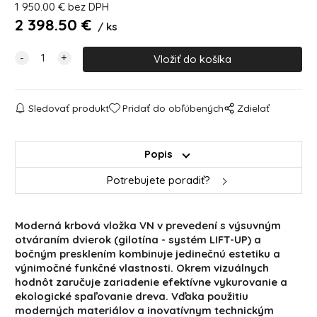
1 950.00
€
bez DPH
2 398.50
€
ks
Sledovať produkt
Pridať do obľúbených
Zdielať
Popis
Potrebujete poradiť?
Moderná krbová vložka VN v prevedení s výsuvným
otváraním dvierok (gilotína - systém LIFT-UP) a
bočným presklením kombinuje jedinečnú estetiku a
výnimočné funkčné vlastnosti. Okrem vizuálnych
hodnôt zaručuje zariadenie efektívne vykurovanie a
ekologické spaľovanie dreva. Vďaka použitiu
moderných materiálov a inovatívnym technickým