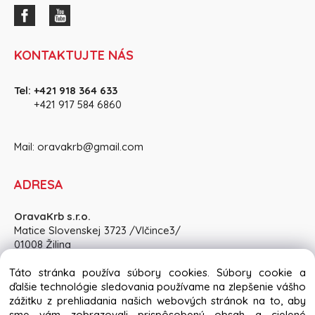
KONTAKTUJTE NÁS
Tel:
+421 918 364 633
+421 917 584 686
0
Mail:
oravakrb@gmail.com
ADRESA
OravaKrb s.r.o.
Matice Slovenskej 3723 /Vlčince3/
01008 Žilina
Pon-Pia: 8:30 - 15:00, So: po dohode
Táto stránka používa súbory cookies. Súbory cookie a
ďalšie technológie sledovania používame na zlepšenie vášho
zážitku z prehliadania našich webových stránok na to, aby
sme vám zobrazovali prispôsobený obsah a cielené