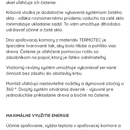
skiel uľahčuje ich čistenie.
Krbová vložka je dodatočne vybavená systémom čistého
skla - vďaka rovnomernému prúdeniu vzduchu na celé sklo
minimalizuje ukladanie sadzí. To vám umožňuje dlhodobo
udržiavať účinné a čisté sklo.
Dno spaľovacej komory z materiálu TERMOTEC je
špeciálne tvarované tak, aby bolo hlbšie a pohĺtilo viac
dreva. Čistenie je uľahčené pomocou roštu so
zásobníkom na popol, ktorý je ľahko odnímateľný.
Vnútorný revízny systém umožňuje vykonávať servisné
činnosti bez zásahu do obstavby krbu.
Montáž uľahčujú nastaviteľné nožičky a dymovod otočný o
360 °. Dvojitý systém otvárania dvierok - výsuvné pre
jednoduchšie prikladanie dreva a bočné na čistenie.
MAXIMÁLNE VYUŽITIE ENERGIE
Účinné spaľovanie, vyššia teplota v spaľovacej komore a