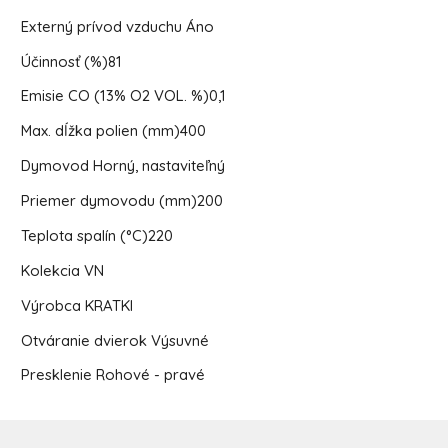
Externý prívod vzduchu
Áno
Účinnosť (%)
81
Emisie CO (13% O2 VOL. %)
0,1
Max. dĺžka polien (mm)
400
Dymovod
Horný, nastaviteľný
Priemer dymovodu (mm)
200
Teplota spalín (°C)
220
Kolekcia
VN
Výrobca
KRATKI
Otváranie dvierok
Výsuvné
Presklenie
Rohové - pravé