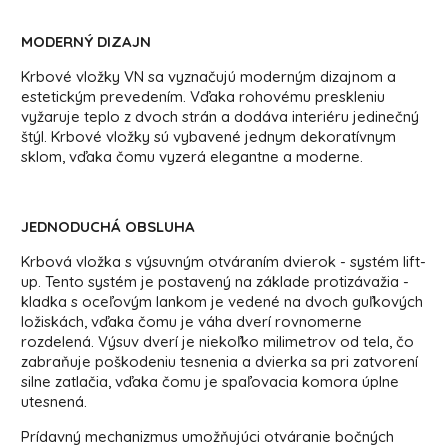
MODERNÝ DIZAJN
Krbové vložky VN sa vyznačujú moderným dizajnom a
estetickým prevedením. Vďaka rohovému preskleniu
vyžaruje teplo z dvoch strán a dodáva interiéru jedinečný
štýl. Krbové vložky sú vybavené jednym dekoratívnym
sklom, vďaka čomu vyzerá elegantne a moderne.
JEDNODUCHÁ OBSLUHA
Krbová vložka s výsuvným otváraním dvierok - systém lift-
up. Tento systém je postavený na základe protizávažia -
kladka s oceľovým lankom je vedené na dvoch guľkových
ložiskách, vďaka čomu je váha dverí rovnomerne
rozdelená. Výsuv dverí je niekoľko milimetrov od tela, čo
zabraňuje poškodeniu tesnenia a dvierka sa pri zatvorení
silne zatlačia, vďaka čomu je spaľovacia komora úplne
utesnená.
Prídavný mechanizmus umožňujúci otváranie bočných