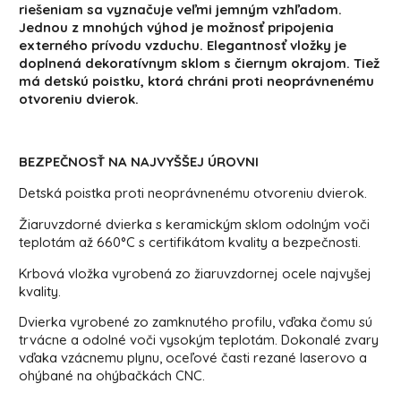
riešeniam sa vyznačuje veľmi jemným vzhľadom.
Jednou z mnohých výhod je možnosť pripojenia
externého prívodu vzduchu. Elegantnosť vložky je
doplnená dekoratívnym sklom s čiernym okrajom. Tiež
má detskú poistku, ktorá chráni proti neoprávnenému
otvoreniu dvierok.
BEZPEČNOSŤ NA NAJVYŠŠEJ ÚROVNI
Detská poistka proti neoprávnenému otvoreniu dvierok.
Žiaruvzdorné dvierka s keramickým sklom odolným voči
teplotám až 660°C s certifikátom kvality a bezpečnosti.
Krbová vložka vyrobená zo žiaruvzdornej ocele najvyšej
kvality.
Dvierka vyrobené zo zamknutého profilu, vďaka čomu sú
trvácne a odolné voči vysokým teplotám. Dokonalé zvary
vďaka vzácnemu plynu, oceľové časti rezané laserovo a
ohýbané na ohýbačkách CNC.