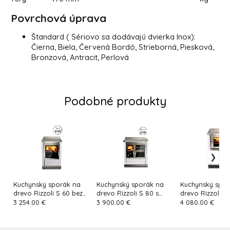
Povrchová úprava
Štandard ( Sériovo sa dodávajú dvierka Inox):
Čierna, Biela, Červená Bordó, Strieborná, Piesková,
Bronzová, Antracit, Perlová
Podobné produkty
Kuchynský sporák na
Kuchynský sporák na
Kuchynský spor
drevo Rizzoli S 60 bez
drevo Rizzoli S 80 s
drevo Rizzoli M
rúry
rúrou
3 254.00 €
3 900.00 €
4 080.00 €