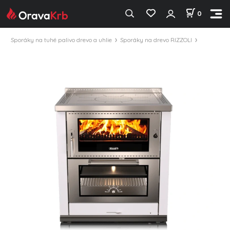
0
Sporáky na tuhé palivo drevo a uhlie
Sporáky na drevo RIZZOLI