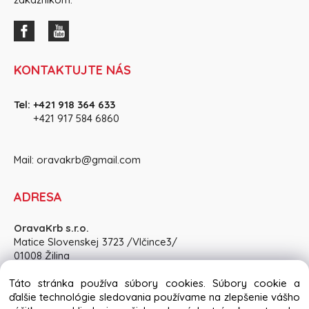
KONTAKTUJTE NÁS
Tel:
+421 918 364 633
+421 917 584 686
0
Mail:
oravakrb@gmail.com
ADRESA
OravaKrb s.r.o.
Matice Slovenskej 3723 /Vlčince3/
01008 Žilina
Pon-Pia: 8:30 - 15:00, So: po dohode
Táto stránka používa súbory cookies. Súbory cookie a
ďalšie technológie sledovania používame na zlepšenie vášho