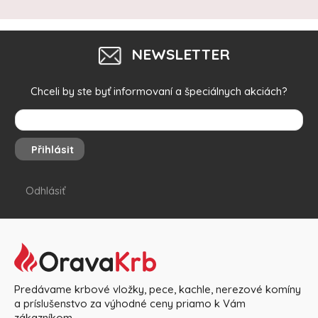
NEWSLETTER
Chceli by ste byť informovaní a špeciálnych akciách?
Přihlásit
Odhlásiť
Predávame krbové vložky, pece, kachle, nerezové komíny
a príslušenstvo za výhodné ceny priamo k Vám
zákazníkom.