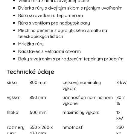
Veľká rúra z nehrdzavejúcej ocele
Dvierka rúry s dvojitým sklom s rýchlym uvoľnením
Rúra so svetlom a teplomerom
Rúra s ventilom pre nadbytok pary
Plech na pečenie z pyrolytického smaltu na
teleskopických lištách
Mriežka rúry
Nadstavec s vetracími otvormi
Boky s vetraním s prirodzeným tepelným prúdením
Technické údaje
šírka:
800 mm
celkový nominálny
8 kW
výkon:
výška:
850 mm
účinnosť pri nominálnom
80,2
výkone:
%
hĺbka:
600 mm
maximálny výkon:
12
kW
rozmery
550 x 260 x
hmotnosť:
230
rúry:
470 mm
kg