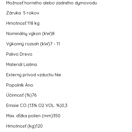
Možnosť horného alebo zadného dymovodu.
Záruka 5 rokov.
Hmotnosť
118 kg
Nominálny výkon (kW)
8
Výkonný rozsah (kW)
7 - 11
Palivo
Drevo
Materiál
Liatina
Externý prívod vzduchu
Nie
Popolník
Áno
Účinnosť (%)
76
Emisie CO (13% O2 VOL. %)
0,3
Max. dĺžka polien (mm)
350
Hmotnosť (kg)
120