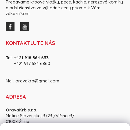
Predávame krbové vložky, pece, kachle, nerezové komíny
a príslušenstvo za výhodné ceny priamo k Vám
zákazníkom.
KONTAKTUJTE NÁS
Tel:
+421 918 364 633
+421 917 584 686
0
Mail:
oravakrb@gmail.com
ADRESA
OravaKrb s.r.o.
Matice Slovenskej 3723 /Vlčince3/
01008 Žilina