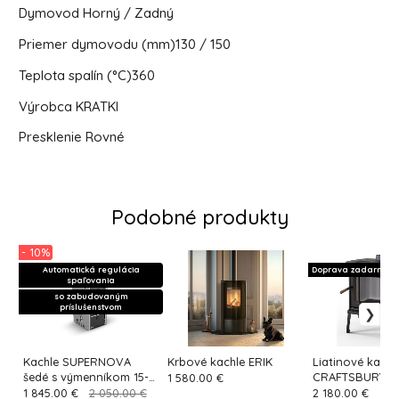
Dymovod
Horný / Zadný
Priemer dymovodu (mm)
130 / 150
Teplota spalín (°C)
360
Výrobca
KRATKI
Presklenie
Rovné
Podobné produkty
- 10%
Automatická regulácia
Doprava zadarmo
spaľovania
so zabudovaným
príslušenstvom
Kachle SUPERNOVA
Krbové kachle ERIK
Liatinové kachl
šedé s výmenníkom 15-
CRAFTSBURY či
1 580.00 €
34KW+príslušenstvo
farba
1 845.00 €
2 050.00 €
2 180.00 €