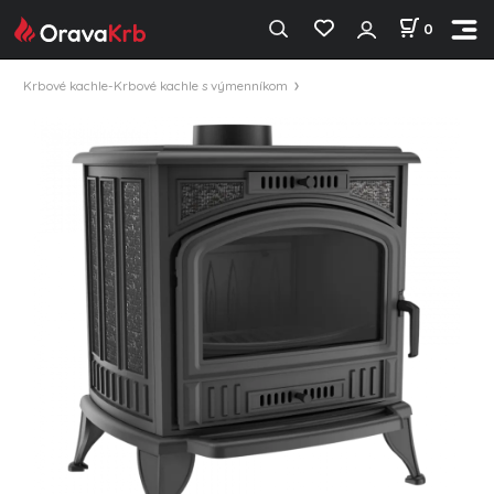
0
Krbové kachle-Krbové kachle s výmenníkom