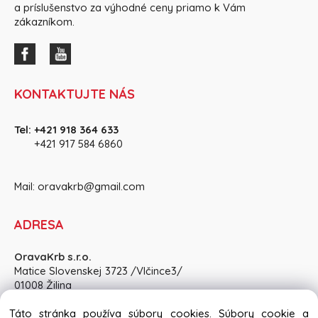
a príslušenstvo za výhodné ceny priamo k Vám
zákazníkom.
KONTAKTUJTE NÁS
Tel:
+421 918 364 633
+421 917 584 686
0
Mail:
oravakrb@gmail.com
ADRESA
OravaKrb s.r.o.
Matice Slovenskej 3723 /Vlčince3/
01008 Žilina
Pon-Pia: 8:30 - 15:00, So: po dohode
Táto stránka používa súbory cookies. Súbory cookie a