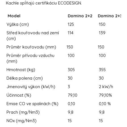
Kachle spĺňajú certifikáciu ECODESIGN.
Model
Domino 2+2
Domino 2+3
Výška (cm)
125
150
Střed kouřovodu nad zemí
114
139
(cm)
Průměr kouřovodu (mm)
150
150
Průměr přívodu vzduchu
100
100
(mm)
Hmotnost (kg)
305
355
Délka polena (cm)
30
30
Jmenovitý výkon (kW/h)
3
2 kW/h
Účinnost (%)
79,10
79,10%
Emise CO ve spalinách (%)
0,10
0,10 %
Prach (mg/Nm3)
9,8
9,8
NOx (mg/Nm3)
15
15