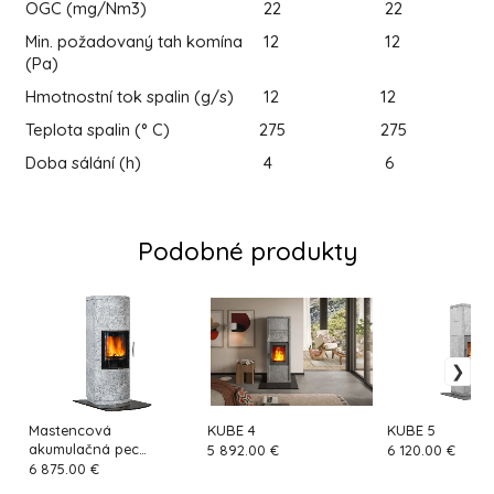
OGC (mg/Nm3)
22
22
Min. požadovaný tah komína
12
12
(Pa)
Hmotnostní tok spalin (g/s)
12
12
Teplota spalin (° C)
275
275
Doba sálání (h)
4
6
Podobné produkty
Mastencová
KUBE 4
KUBE 5
akumulačná pec
5 892.00 €
6 120.00 €
MARCELLO 140
6 875.00 €