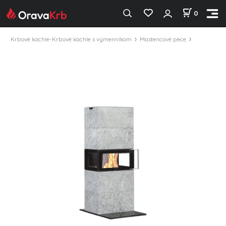
0
Krbové kachle-Krbové kachle s výmenníkom
Mastencové pece