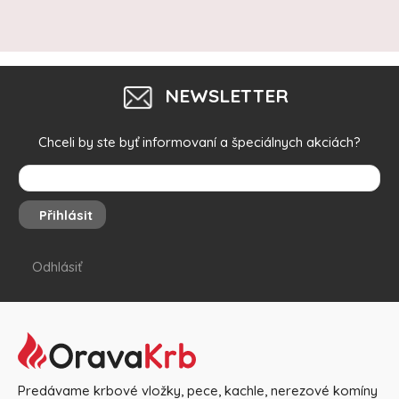
NEWSLETTER
Chceli by ste byť informovaní a špeciálnych akciách?
Přihlásit
Odhlásiť
Predávame krbové vložky, pece, kachle, nerezové komíny