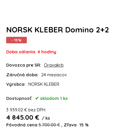
NORSK KLEBER Domino 2+2
- 15%
Doba sálania: 4 hodiny
Dovozca pre SR:
Oravakrb
Záručná doba:
24 mesiacov
Výrobca:
NORSK KLEBER
Dostupnosť:
skladom 1 ks
3 939.02
€
bez DPH
4 845.00
€
ks
Pôvodná cena
5 700.00
€
Zľava
15
%