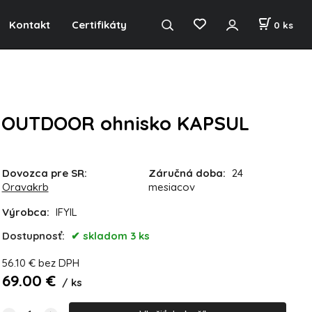
Kontakt
Certifikáty
0
ks
OUTDOOR ohnisko KAPSUL
Dovozca pre SR:
Záručná doba:
24
Oravakrb
mesiacov
Výrobca:
IFYIL
Dostupnosť:
skladom 3 ks
56.10
€
bez DPH
69.00
€
ks