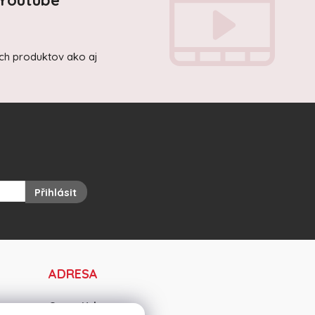
 Youtube
ich produktov ako aj
Přihlásit
ADRESA
OravaKrb s.r.o.