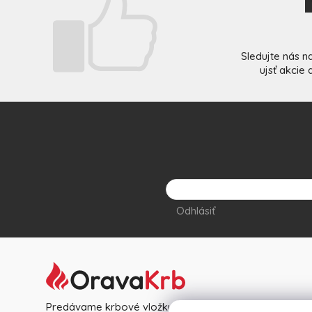
Sledujte nás n
ujsť akcie
Odhlásiť
Predávame krbové vložky, pece, kachle, nerezové