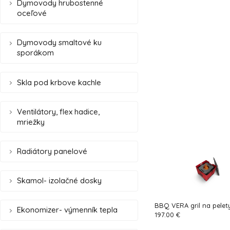
Dymovody hrubostenné
oceľové
Dymovody smaltové ku
sporákom
Skla pod krbove kachle
Ventilátory, flex hadice,
mriežky
Radiátory panelové
Skamol- izolačné dosky
BBQ VERA gril na pelet
Ekonomizer- výmenník tepla
197.00 €