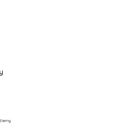
y
čierny