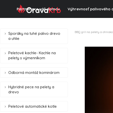
Partner pre váš domov
Výhrevnosť palivového 
BBQ gril na pelety a ohnisko
Sporáky na tuhé palivo drevo
a uhlie
Peletové kachle- Kachle na
pelety s výmenníkom
Odborná montáž kominárom
Hybridné pece na pelety a
drevo
Peletové automatické kotle