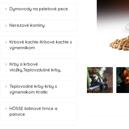
Dymovody na peletové pece.
Nerezové komíny
Krbové kachle-Krbové kachle s
výmenníkom
Krby a krbové
vložky,Teplovzdušné krby,
Teplovodné krby-krby s
výmenníkom Kratki
HÓSSE liatinové hrnce a
panvice