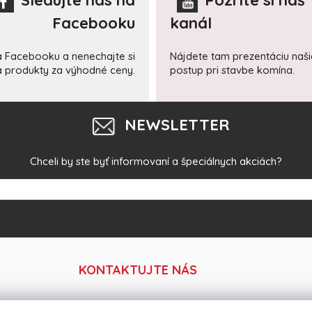
Sledujte nás na
Pozrite si náš
Facebooku
kanál
a Facebooku a nenechajte si
Nájdete tam prezentáciu naš
 a produkty za výhodné ceny.
postup pri stavbe komína.
NEWSLETTER
Chceli by ste byť informovaní a špeciálnych akciách?
KONTAKTUJTE NÁS
Tel:
+421 918 364 633