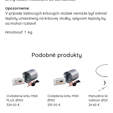
Upozornenie:
V prípade liatinových krbových vložiek nemôže byť snímač
teploty umiestnený na krbovej vložky, vplyvom teploty by
sa mohol roztaviť.
Hmotnosť
1 kg
Podobné produkty
Ovládanie krbu MSK
Ovládanie krbu MSK
Manuálna klapk
PLUS Ø100
Ø150
tiahlom Ø125
324.00 €
255.00 €
24.60 €