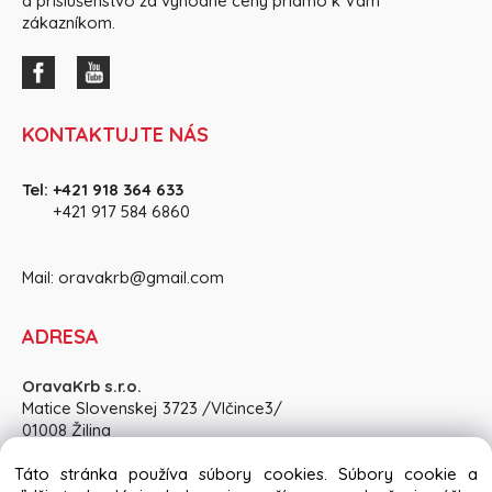
a príslušenstvo za výhodné ceny priamo k Vám
zákazníkom.
KONTAKTUJTE NÁS
Tel:
+421 918 364 633
+421 917 584 686
0
Mail:
oravakrb@gmail.com
ADRESA
OravaKrb s.r.o.
Matice Slovenskej 3723 /Vlčince3/
01008 Žilina
Pon-Pia: 8:30 - 15:00, So: po dohode
Táto stránka používa súbory cookies. Súbory cookie a