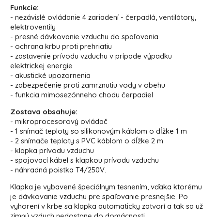
Funkcie:
- nezávislé ovládanie 4 zariadení - čerpadlá, ventilátory,
elektroventily
- presné dávkovanie vzduchu do spaľovania
- ochrana krbu proti prehriatiu
- zastavenie prívodu vzduchu v prípade výpadku
elektrickej energie
- akustické upozornenia
- zabezpečenie proti zamrznutiu vody v obehu
- funkcia mimosezónneho chodu čerpadiel
Zostava obsahuje:
- mikroprocesorový ovládač
- 1 snímač teploty so silikonovým káblom o dĺžke 1 m
- 2 snímače teploty s PVC káblom o dĺžke 2 m
- klapka prívodu vzduchu
- spojovací kábel s klapkou prívodu vzduchu
- náhradná poistka T4/250V.
Klapka je vybavené špeciálnym tesnením, vďaka ktorému
je dávkovanie vzduchu pre spaľovanie presnejšie. Po
vyhorení v krbe sa klapka automaticky zatvorí a tak sa už
zimný vzduch nedostane do domácnosti.