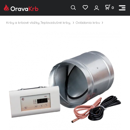
0
Krby a krbové vložky,Teplovzdušné krby,
Ovládania krbu