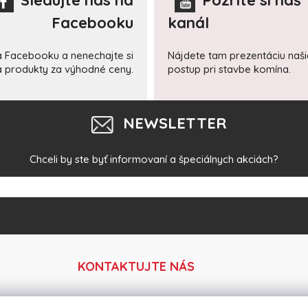
Sledujte nás na
Pozrite si náš
Facebooku
kanál
a Facebooku a nenechajte si
Nájdete tam prezentáciu naš
 a produkty za výhodné ceny.
postup pri stavbe komína.
NEWSLETTER
Chceli by ste byť informovaní a špeciálnych akciách?
KONTAKTUJTE NÁS
Tel:
+421 918 364 633