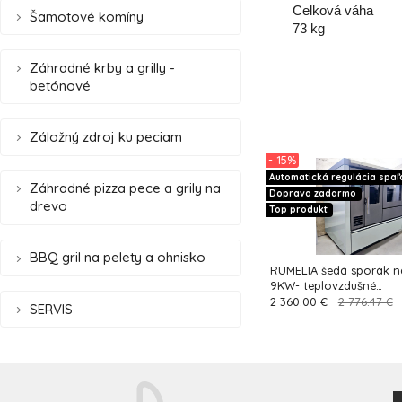
Celková váha

Šamotové komíny
73 kg
Záhradné krby a grilly -
betónové
Záložný zdroj ku peciam
- 15%
Automatická regulácia spaľ
Záhradné pizza pece a grily na
Doprava zadarmo
drevo
Top produkt
BBQ gril na pelety a ohnisko
RUMELIA šedá sporák na
9KW- teplovzdušné
vykurovanie+rozvod
2 360.00 €
2 776.47 €
SERVIS