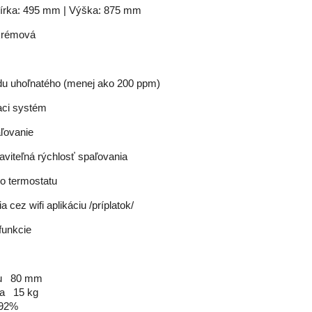
Šírka: 495 mm | Výška: 875 mm
 krémová
idu uhoľnatého (menej ako 200 ppm)
iaci systém
ľovanie
viteľná rýchlosť spaľovania
ho termostatu
 cez wifi aplikáciu /príplatok/
funkcie
   80 mm

   15 kg

92%
