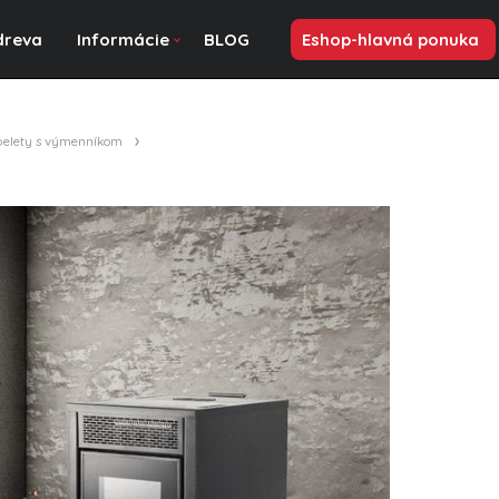
dreva
Informácie
BLOG
Eshop-hlavná ponuka
 pelety s výmenníkom