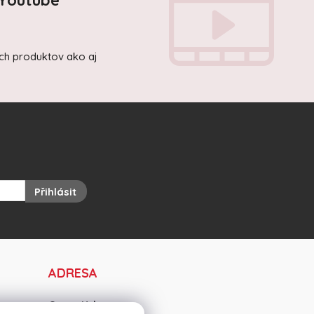
 Youtube
ich produktov ako aj
Přihlásit
ADRESA
OravaKrb s.r.o.