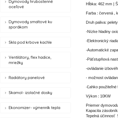
Dymovody hrubostenné
Hĺbka: 462 mm | 
oceľové
Farba : červená ,
Dymovody smaltové ku
Druh paliva: pelety
sporákom
-Nízke hladiny ox
-Elektronický riad
Skla pod krbove kachle
-Automatické zapa
Ventilátory, flex hadice,
-Päťstupňová nasta
mriežky
-ovládanie izbové
Radiátory panelové
- možnost ovládania
-Ľahko použiteľné 
Skamol- izolačné dosky
Výkon : 10KW
Priemer dymovodu
Ekonomizer- výmenník tepla
Kapacita zásobníka
Tepelná účinnosť  