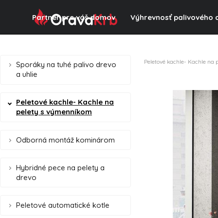
Partner pre váš domov
Výhrevnosť palivového 
Peletové kachle- Kachle na
Sporáky na tuhé palivo drevo
a uhlie
Peletové kachle- Kachle na
pelety s výmenníkom
Odborná montáž kominárom
Hybridné pece na pelety a
drevo
Peletové automatické kotle