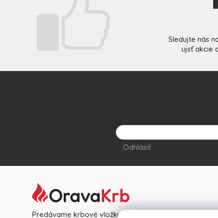
Sledujte nás n
ujsť akcie
Odhlásiť
Predávame krbové vložky, pece, kachle, nerezové