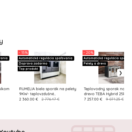
y
- 15%
- 20%
vania
Automatická regulácia spaľovania
Automatická regulácia spaľov
Doprava zadarmo
Pelety a drevo
Top produkt
níkom
RUMELIA biela sporák na pelety
Teplovodný sporak na pel
9KW- teplovzdušné
drevo TEBA Hybrid 25kw
vykurovanie+rozvod
2 360.00 €
2 776.47 €
7 257.00 €
9 071.25 €