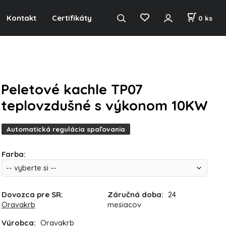
Kontakt
Certifikáty
0
ks
Peletové kachle TP07
teplovzdušné s výkonom 10KW
Automatická regulácia spaľovania
Farba
:
Dovozca pre SR:
Záručná doba:
24
Oravakrb
mesiacov
Výrobca:
Oravakrb