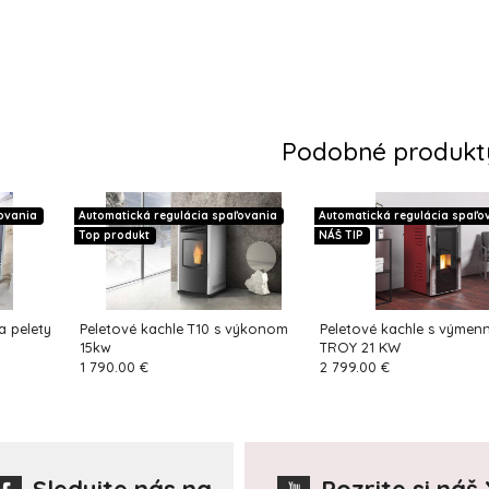
Podobné produkt
ovania
Automatická regulácia spaľovania
Automatická regulácia spaľo
Top produkt
NÁŠ TIP
 pelety
Peletové kachle T10 s výkonom
Peletové kachle s výmen
15kw
TROY 21 KW
1 790.00 €
2 799.00 €