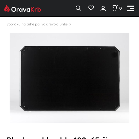
0
Sporáky na tuhé palivo drevo a uhlie