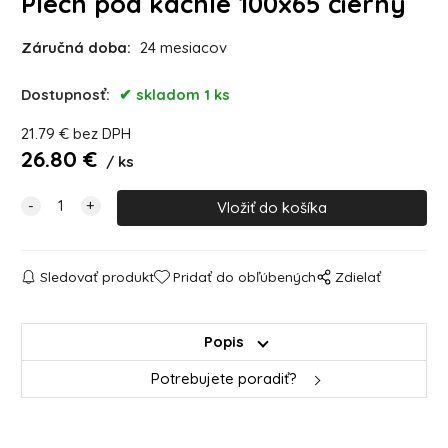
Plech pod kachle 100x65 čierny
Záručná doba:
24 mesiacov
Dostupnosť:
skladom 1 ks
21.79
€
bez DPH
26.80
€
ks
Sledovať produkt
Pridať do obľúbených
Zdielať
Popis
Potrebujete poradiť?