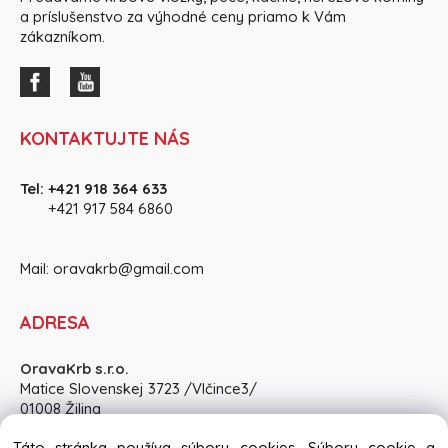
a príslušenstvo za výhodné ceny priamo k Vám
zákazníkom.
KONTAKTUJTE NÁS
Tel:
+421 918 364 633
+421 917 584 686
0
Mail:
oravakrb@gmail.com
ADRESA
OravaKrb s.r.o.
Matice Slovenskej 3723 /Vlčince3/
01008 Žilina
Pon-Pia: 8:30 - 15:00, So: po dohode
Táto stránka používa súbory cookies. Súbory cookie a