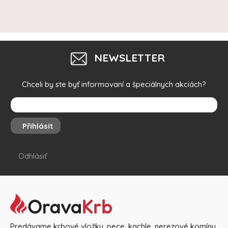
NEWSLETTER
Chceli by ste byť informovaní a špeciálnych akciách?
Přihlásit
Odhlásiť
Predávame krbové vložky, pece, kachle, nerezové komíny