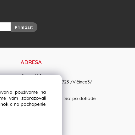
Přihlásit
ADRESA
OravaKrb s.r.o.
Matice Slovenskej 3723 /Vlčince3/
01008 Žilina
dovania používame na
sme vám zobrazovali
Pon-Pia: 8:30 - 15:00, So: po dohode
ránok a na pochopenie