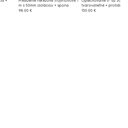
ia +
Predĺženie nerezové trojvrstvové 1
Oplechovanie 5° až 30 °
m s 50mm izoláciou + spona
tvarovateľné + protidažď
manžeta
98.00 €
130.00 €