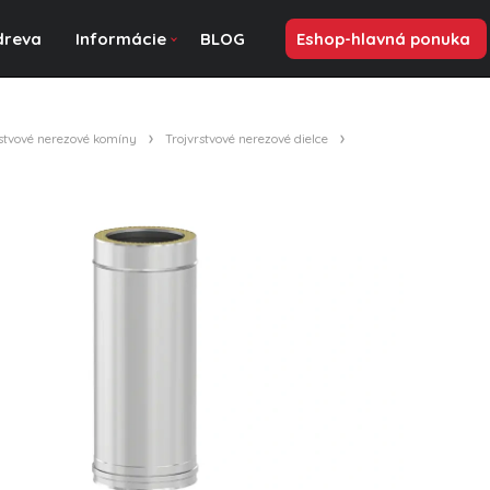
dreva
Informácie
BLOG
Eshop-hlavná ponuka
rstvové nerezové komíny
Trojvrstvové nerezové dielce