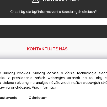
Chceli by ste byť informovaní a špeciálnych akciách?
KONTAKTUJTE NÁS
Tel:
+421 918 364 633
+421 917 584 686
0
a súbory cookies. Súbory cookie a ďalšie technológie sle
žitku z prehliadania našich webových stránok na to, aby 
Mail:
oravakrb@gmail.com
 cielené reklamy, na analýzu návštevnosti našich webových st
tevníci prichádzajú.
Viac informácií
astavenie
Odmietam
Copyright © 2024 oravakrb.sk, All rights reserved