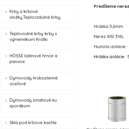
Predĺženie nere
Krby a krbové
vložky,Teplovzdušné krby,
Hrúbka 0,6mm
Teplovodné krby-krby s
Nerez AISI 316L
výmenníkom Kratki
Hustota izolácie :
HÓSSE liatinové hrnce a
Hrúbka izolácie 
panvice
Dymovody hrubostenné
oceľové
Dymovody smaltové ku
sporákom
Skla pod krbove kachle