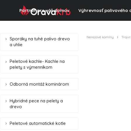
Partner pre váš domov
Výhrevnosť palivového 
Nerezové komíny
Trojv
Sporáky na tuhé palivo drevo
a uhlie
Peletové kachle- Kachle na
pelety s výmenníkom
Odborná montáž kominárom
Hybridné pece na pelety a
drevo
Peletové automatické kotle