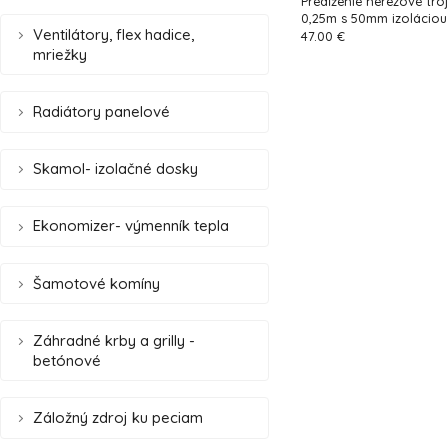
Predĺženie nerezové tro
0,25m s 50mm izoláciou
Ventilátory, flex hadice,
47.00 €
mriežky
Radiátory panelové
Skamol- izolačné dosky
Ekonomizer- výmenník tepla
Šamotové komíny
Záhradné krby a grilly -
betónové
Záložný zdroj ku peciam