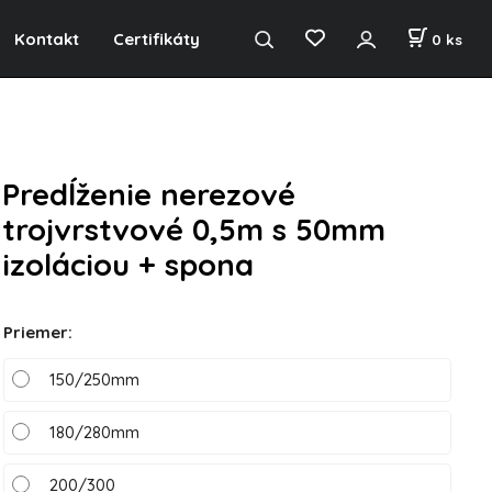
Kontakt
Certifikáty
0
ks
Predĺženie nerezové
trojvrstvové 0,5m s 50mm
izoláciou + spona
Priemer
:
150/250mm
180/280mm
200/300