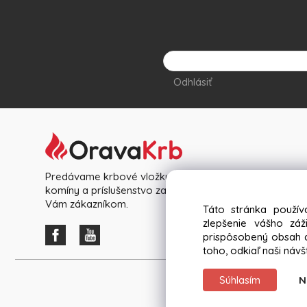
Odhlásiť
Predávame krbové vložky, pece, kachle, nerezové
komíny a príslušenstvo za výhodné ceny priamo k
Vám zákazníkom.
Táto stránka použív
zlepšenie vášho zá
prispôsobený obsah a
toho, odkiaľ naši návš
Súhlasím
N