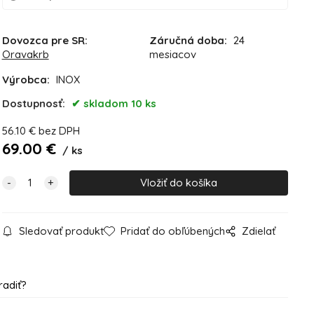
Dovozca pre SR:
Záručná doba:
24
Oravakrb
mesiacov
Výrobca:
INOX
Dostupnosť:
skladom 10 ks
56.10
€
bez DPH
69.00
€
ks
Sledovať produkt
Pridať do obľúbených
Zdielať
radiť?