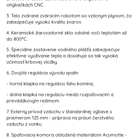
ohýbačkách CNC.
3. Telo zvárané zváracím robotom so vzácnym plynom, čo
zabezpečuje vysokú kvalitu zvarov.
4. Keramické žiaruvzdorné sklo odolné voči teplotám až
do 800°C.
5. Špeciálne zostavenie vodného plášťa zabezpečuje
efektívne využívanie tepla a dosahuje sa tak vysoká
účinnosť krbovej vložky.
6. Dvojitá regulácia vývodu spalín:
- horná klapka na reguláciu ťahu komína,
- dolná klapka na reguláciu medzi rozpaľovacím a
prevádzkovým režimom.
7. Externý prívod vzduchu v štandardnej výbave s
priemerom 125 mm - príprava na prísun čerstvého
vzduchu z vonku.
8. Spaľovacia komora obložená materiálom Acumotte -