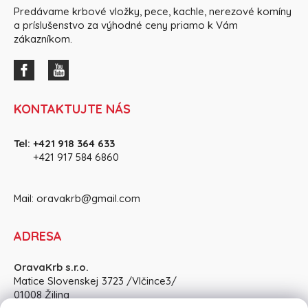
Predávame krbové vložky, pece, kachle, nerezové komíny
a príslušenstvo za výhodné ceny priamo k Vám
zákazníkom.
KONTAKTUJTE NÁS
Tel:
+421 918 364 633
+421 917 584 686
0
Mail:
oravakrb@gmail.com
ADRESA
OravaKrb s.r.o.
Matice Slovenskej 3723 /Vlčince3/
01008 Žilina