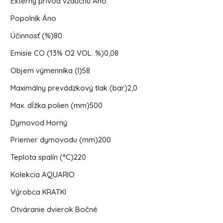
Externý prívod vzduchu A
no
Popolník
Áno
Účinnosť (%)
80
Emisie CO (13% O2 VOL. %)
0,08
Objem výmenníka (l)
58
Maximálny prevádzkový tlak (bar)
2,0
Max. dĺžka polien (mm)
500
Dymovod
Horný
Priemer dymovodu (mm)
200
Teplota spalín (°C)
220
Kolekcia
AQUARIO
Výrobca K
RATKI
Otváranie dvierok
Bočné