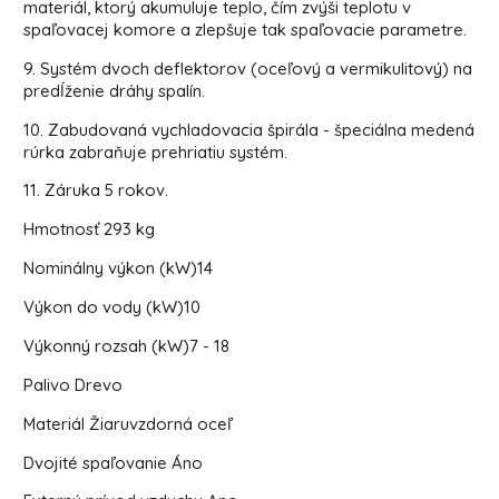
materiál, ktorý akumuluje teplo, čím zvýši teplotu v
spaľovacej komore a zlepšuje tak spaľovacie parametre.
9. Systém dvoch deflektorov (oceľový a vermikulitový) na
predĺženie dráhy spalín.
10. Zabudovaná vychladovacia špirála - špeciálna medená
rúrka zabraňuje prehriatiu systém.
11. Záruka 5 rokov.
Hmotnosť
293 kg
Nominálny výkon (kW)
14
Výkon do vody (kW)
10
Výkonný rozsah (kW)
7 - 18
Palivo
Drevo
Materiál
Žiaruvzdorná oceľ
Dvojité spaľovanie
Áno