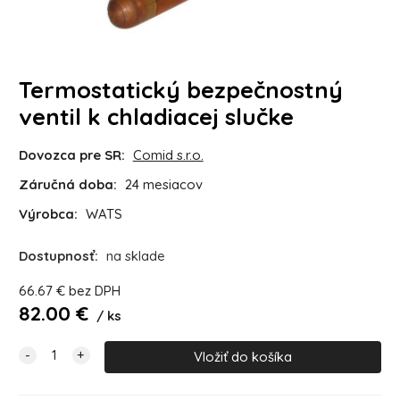
Termostatický bezpečnostný
ventil k chladiacej slučke
Dovozca pre SR:
Comid s.r.o.
Záručná doba:
24 mesiacov
Výrobca:
WATS
Dostupnosť:
na sklade
66.67
€
bez DPH
82.00
€
ks