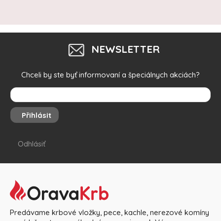
NEWSLETTER
Chceli by ste byť informovaní a špeciálnych akciách?
Přihlásit
Odhlásiť
Predávame krbové vložky, pece, kachle, nerezové komíny