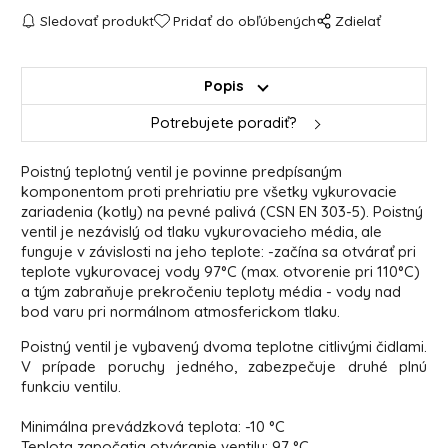
Sledovať produkt
Pridať do obľúbených
Zdielať
Popis
Potrebujete poradiť?
Poistný teplotný ventil je povinne predpísaným
komponentom proti prehriatiu pre všetky vykurovacie
zariadenia (kotly) na pevné palivá (CSN EN 303-5). Poistný
ventil je nezávislý od tlaku vykurovacieho média, ale
funguje v závislosti na jeho teplote: -začína sa otvárať pri
teplote vykurovacej vody 97°C (max. otvorenie pri 110°C)
a tým zabraňuje prekročeniu teploty média - vody nad
bod varu pri normálnom atmosferickom tlaku.
Poistný ventil je vybavený dvoma teplotne citlivými čidlami.
V prípade poruchy jedného, zabezpečuje druhé plnú
funkciu ventilu.
Minimálna prevádzková teplota: -10 °C
Teplota započatia otváranie ventilu: 97 °C