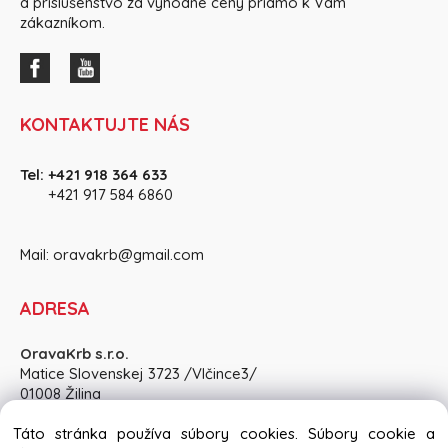
a príslušenstvo za výhodné ceny priamo k Vám
zákazníkom.
KONTAKTUJTE NÁS
Tel:
+421 918 364 633
+421 917 584 686
0
Mail:
oravakrb@gmail.com
ADRESA
OravaKrb s.r.o.
Matice Slovenskej 3723 /Vlčince3/
01008 Žilina
Pon-Pia: 8:30 - 15:00, So: po dohode
Táto stránka používa súbory cookies. Súbory cookie a