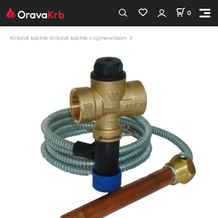
0
Krbové kachle-Krbové kachle s výmenníkom