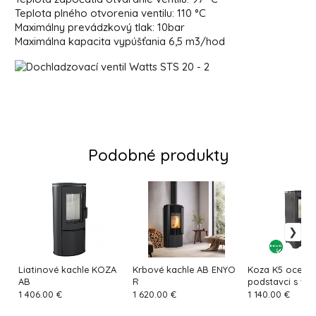
Teplota plného otvorenia ventilu: 110 °C
Maximálny prevádzkový tlak: 10bar
Maximálna kapacita vypúšťania 6,5 m3/hod
Podobné produkty
Liatinové kachle KOZA
Krbové kachle AB ENYO
Koza K5 oceľo
AB
R
podstavci s vý
na drevo s dvie
1 406.00 €
1 620.00 €
1 140.00 €