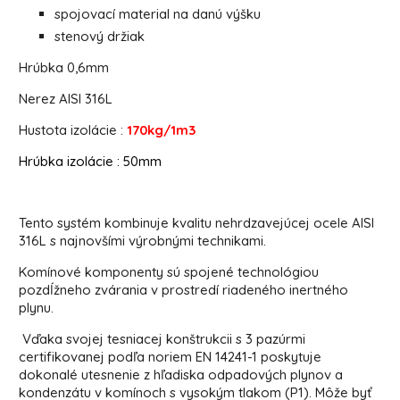
spojovací material na danú výšku
stenový držiak
Hrúbka 0,6mm
Nerez AISI 316L
Hustota izolácie :
170kg/1m3
Hrúbka izolácie : 50mm
Tento systém kombinuje kvalitu nehrdzavejúcej ocele AISI
316L s najnovšími výrobnými technikami.
Komínové komponenty sú spojené technológiou
pozdĺžneho zvárania v prostredí riadeného inertného
plynu.
Vďaka svojej tesniacej konštrukcii s 3 pazúrmi
certifikovanej podľa noriem EN 14241-1 poskytuje
dokonalé utesnenie z hľadiska odpadových plynov a
kondenzátu v komínoch s vysokým tlakom (P1). Môže byť