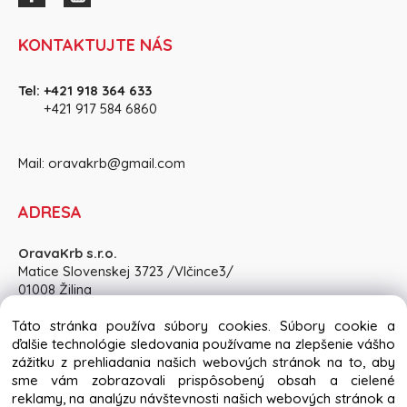
KONTAKTUJTE NÁS
Tel:
+421 918 364 633
+421 917 584 686
0
Mail:
oravakrb@gmail.com
ADRESA
OravaKrb s.r.o.
Matice Slovenskej 3723 /Vlčince3/
01008 Žilina
Pon-Pia: 8:30 - 15:00, So: po dohode
Táto stránka používa súbory cookies. Súbory cookie a
ďalšie technológie sledovania používame na zlepšenie vášho
zážitku z prehliadania našich webových stránok na to, aby
sme vám zobrazovali prispôsobený obsah a cielené
reklamy, na analýzu návštevnosti našich webových stránok a
Copyright © 2024 oravakrb.sk, All rights reserved