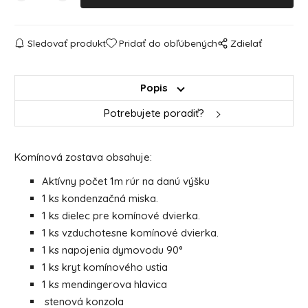
Sledovať produkt
Pridať do obľúbených
Zdielať
Popis
Potrebujete poradiť?
Komínová zostava obsahuje:
Aktívny počet 1m rúr na danú výšku
1 ks kondenzačná miska.
1 ks dielec pre komínové dvierka.
1 ks vzduchotesne komínové dvierka.
1 ks napojenia dymovodu 90°
1 ks kryt komínového ustia
1 ks mendingerova hlavica
stenová konzola