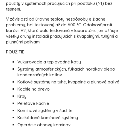
použitý v systémoch pracujúcich pri podtlaku (N1) bez
tesnení.
V závislosti od úrovne teploty nespôsobuje žiadne
problémy, bol testovaný až do 600 °C. Odolnosť proti
korózii V2, ktorá bola testovaná v laboratóriu, umožňuje
všetky druhy inštalácií pracujúcich s kvapalnými, tuhými a
plynnými palivami
POUŽITIE
Vykurovacie a teplovodné kotly
Systémy atmosférických, fúkacích horákov alebo
kondenzačných kotlov
Kotlové systémy na tuhé, kvapalné a plynové palivá
Kachle na drevo
Krby
Peletové kachle
Komínové systémy v šachte
Kaskádové komínové systémy
Operácie obnovy komínov