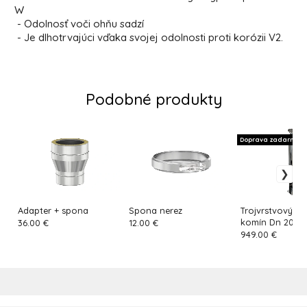
W
- Odolnosť voči ohňu sadzí
- Je dlhotrvajúci vďaka svojej odolnosti proti korózii V2.
Podobné produkty
Doprava zadarmo
Adapter + spona
Spona nerez
Trojvrstvový n
komín Dn 200
36.00 €
12.00 €
949.00 €