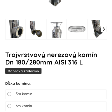
Trojvrstvový nerezový komín
Dn 180/280mm AISI 316 L
Doprava zadarmo
Dĺžka komína
:
5m komín
6m komin