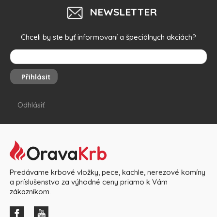
NEWSLETTER
Chceli by ste byť informovaní a špeciálnych akciách?
Přihlásit
Odhlásiť
Predávame krbové vložky, pece, kachle, nerezové komíny
a príslušenstvo za výhodné ceny priamo k Vám
zákazníkom.