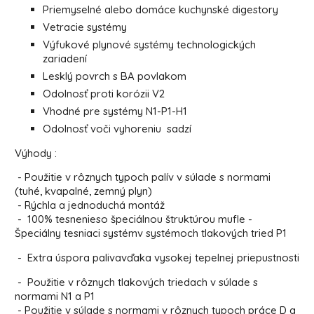
Priemyselné alebo domáce kuchynské digestory
Vetracie systémy
Výfukové plynové systémy technologických
zariadení
Lesklý povrch s BA povlakom
Odolnosť proti korózii V2
Vhodné pre systémy N1-P1-H1
Odolnosť voči vyhoreniu sadzí
Výhody :
- Použitie v rôznych typoch palív v súlade s normami
(tuhé, kvapalné, zemný plyn)
- Rýchla a jednoduchá montáž
- 100% tesnenieso špeciálnou štruktúrou mufle -
Špeciálny tesniaci systémv systémoch tlakových tried P1
- Extra úspora palivavďaka vysokej tepelnej priepustnosti
- Použitie v rôznych tlakových triedach v súlade s
normami N1 a P1
- Použitie v súlade s normami v rôznych typoch práce D a