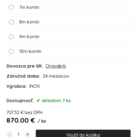
7m komín
8m komín
9m komín
10m komín
Dovozca pre SR:
Oravakrb
Záručná doba:
24 mesiacov
Výrobca:
INOX
Dostupnosť:
skladom 7 ks
707.32
€
bez DPH
870.00
€
ks