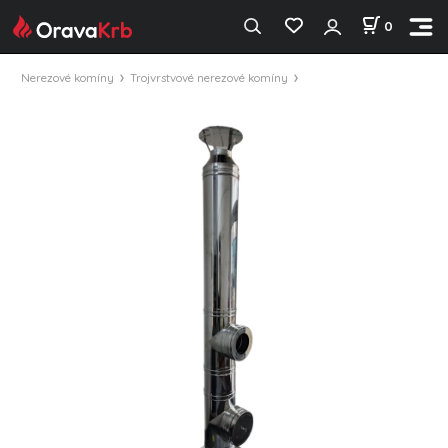
0
Nerezové komíny
Trojvrstvové nerezové komíny