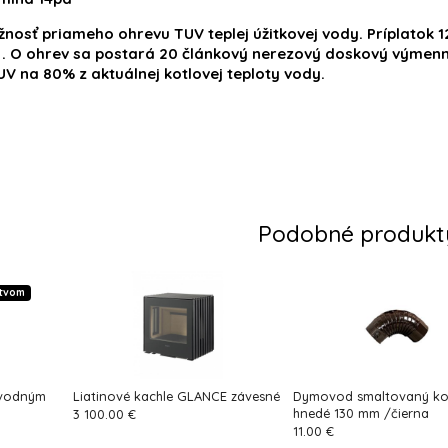
nosť priameho ohrevu TUV teplej úžitkovej vody. Príplatok 1
er . O ohrev sa postará 20 článkový nerezový doskový výmen
V na 80% z aktuálnej kotlovej teploty vody.
Podobné produkt
stvom
ovodným
Liatinové kachle GLANCE závesné
Dymovod smaltovaný ko
hnedé 130 mm /čierna
3 100.00 €
11.00 €