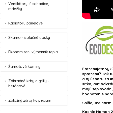
Ventilátory, flex hadice,
mriežky
Radiátory panelové
Skamol- izolačné dosky
Ekonomizer- výmenník tepla
Šamotové komíny
Potrebujete vykú
spotrebu? Tak t
a aj úsporu za i
Záhradné krby a grilly -
sitko, aut.odvz
betónové
majú teplovodný 
hodnotenie napr
Záložný zdroj ku peciam
Splňajúce normu
Kachle Haman 2 