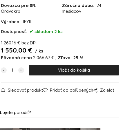
Dovozca pre SR:
Záručná doba:
24
Oravakrb
mesiacov
Výrobca:
IFYIL
Dostupnosť:
skladom 2 ks
1 260.16
€
bez DPH
1 550.00
€
ks
Pôvodná cena
2 066.67
€
Zľava
25
%
Sledovať produkt
Pridať do obľúbených
Zdielať
bujete poradiť?