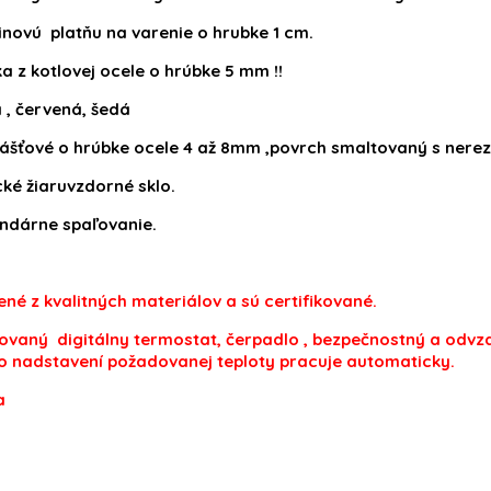
inovú platňu na varenie o hrubke 1 cm.
 z kotlovej ocele o hrúbke 5 mm !!
 , červená, šedá
lášťové o hrúbke ocele 4 až 8mm ,povrch smaltovaný s nerez
ké žiaruvzdorné sklo.
ndárne spaľovanie.
né z kvalitných materiálov a sú certifikované.
vaný digitálny termostat, čerpadlo , bezpečnostný a odvzd
o nadstavení požadovanej teploty pracuje automaticky.
a