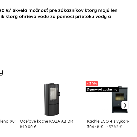
20 €/ Skvelá možnosť pre zákazníkov ktorý majú len
ník ktorý ohrieva vodu za pomoci prietoku vody a
y
- 30%
Dymovod zadarmo
leno 90°
Oceľové kache KOZA AB DR
Kachle ECO 4 s výkonom
840.00 €
306.48 €
437.82 €