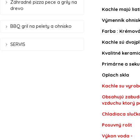
Záhradné pizza pece a grily na
drevo
Kachle majú liat
Výmenník ohniska
BBQ gril na pelety a ohnisko
Farba : Krémová
Kachle sú dvojp
SERVIS
Kvalitné keramic
Primárne a seku
Oplach skla
Kachle su vyrobe
Obsahujú zabudo
vzduchu ktorý p
Chladiaca slučk
Posuvný rošt
Výkon voda -