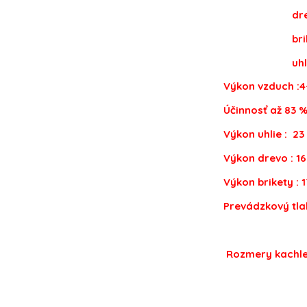
drevo :
brikety:
uhlie: 
Výkon vzduch :4
Účinnosť až 83 
Výkon uhlie : 23
Výkon drevo : 1
Výkon brikety : 
Prevádzkový tla
Rozmery kachl
šírka 
hĺbka-