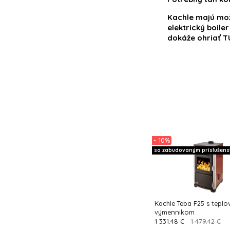
Kachle majú mož
elektrický boil
dokáže ohriať TU
- 10%
so zabudovaným príslušen
Kachle Teba F25 s tepl
výmennikom
1 331.48 €
1 479.42 €