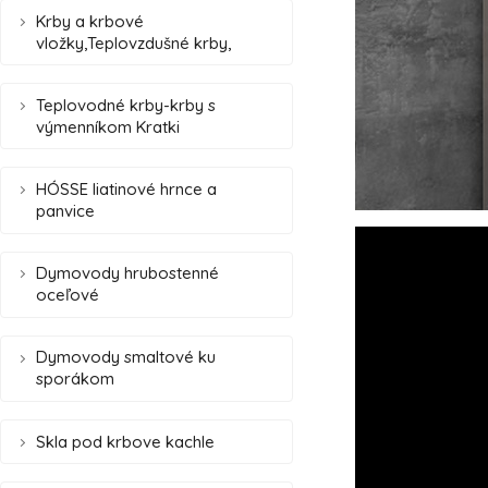
Krby a krbové
vložky,Teplovzdušné krby,
Teplovodné krby-krby s
výmenníkom Kratki
HÓSSE liatinové hrnce a
panvice
Dymovody hrubostenné
oceľové
Dymovody smaltové ku
sporákom
Skla pod krbove kachle