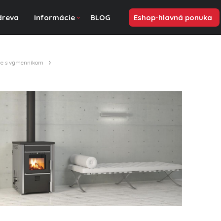
dreva
Informácie
BLOG
Eshop-hlavná ponuka
le s výmenníkom