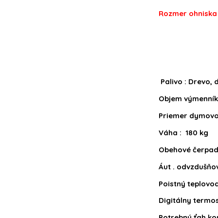
Rozmer ohnisk
šírka 
hĺbka-
Palivo : Drevo, 
Objem výmenníku
Priemer dymovo
Váha : 180 kg
Obehové čerpa
Áut . odvzdušňov
Poistný teplovod
Digitálny termo
Potrebný ťah ko