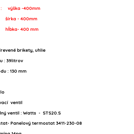
a :
výška -400mm
- 400mm
 400 mm
drevené brikety, uhlie
 : 39litrov
du : 130 mm
dlo
ací ventil
ný ventil : Watts - STS20.S
stat- Panelový termostat 3411-230-08
mína 14pa