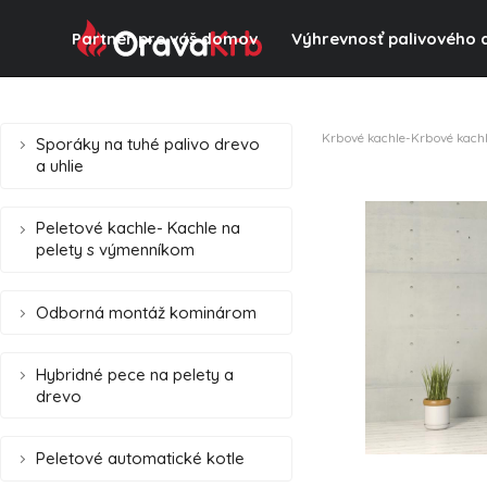
Partner pre váš domov
Výhrevnosť palivového 
Krbové kachle-Krbové kach
Sporáky na tuhé palivo drevo
a uhlie
Peletové kachle- Kachle na
pelety s výmenníkom
Odborná montáž kominárom
Hybridné pece na pelety a
drevo
Peletové automatické kotle