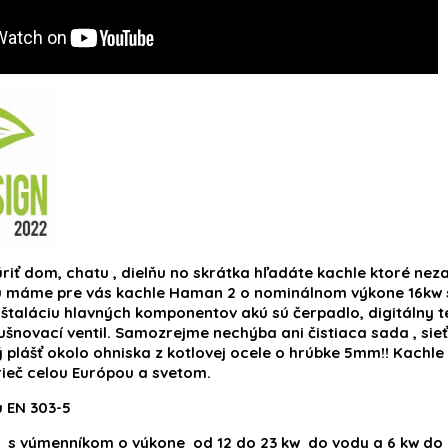
riť dom, chatu , dielňu no skrátka hľadáte kachle ktoré ne
u máme pre vás kachle Haman 2 o nominálnom výkone 16kw 
nštaláciu hlavných komponentov akú sú čerpadlo, digitálny te
dušnovací ventil. Samozrejme nechýba ani čistiaca sada , si
plášť okolo ohniska z kotlovej ocele o hrúbke 5mm!! Kachle k
ieč celou Európou a svetom.
 EN 303-5
s výmenníkom o výkone od 12 do 23 kw do vody a 6 kw do p