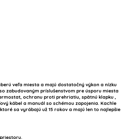
zaberú veľa miesta a majú dostatočný výkon a nízku
so zabudovaným príslušenstvom pre úsporu miesta
rmostat, ochranu proti prehriatiu, spätnú klapku ,
eťový kábel a manuál so schémou zapojenia. Kachle
toré sa vyrábajú už 15 rokov a majú len to najlepšie
riestoru.