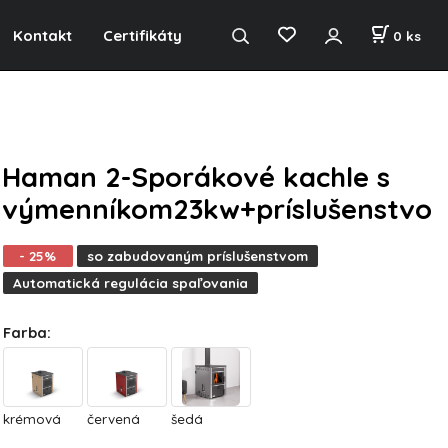
Kontakt
Certifikáty
0
ks
Haman 2-Sporákové kachle s
výmenníkom23kw+príslušenstvo
- 25%
so zabudovaným príslušenstvom
Automatická regulácia spaľovania
Farba
:
krémová
červená
šedá