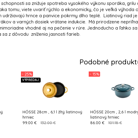
 schopnosti sa znižuje spotreba vysokého výkonu sporáka, grilu a
aka tomu, viete uvariť rýchlo a ekonomicky, čo je veľká výhoda
m udržiavajú hrnce a panvice pokrmy dlho teplé. Liatinový riad je
ákov a varných dosiek vrátane indukcie. Má prirodzene nepriľna
mimoriadne vhodné aj na pečenie v rúre. Jednoducho a ľahko sa
sa z dôvodu zníženia jasnosti farieb.
Podobné produkt
- 25%
- 15%
VÝPREDAJ
ný
HÓSSE 28cm , 6,1 l žltý liatinový
HÓSSE 20cm , 2,6 l modr
hrniec
liatinový hrniec
99.00 €
132.00 €
86.00 €
101.18 €