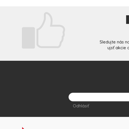
Sledujte nás n
ujsť akcie
Odhlásiť