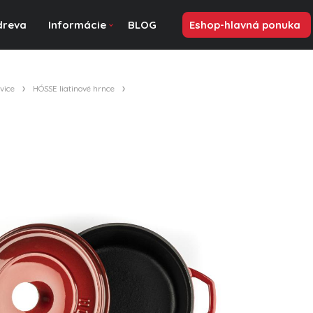
dreva
Informácie
BLOG
Eshop-hlavná ponuka
vice
HÓSSE liatinové hrnce