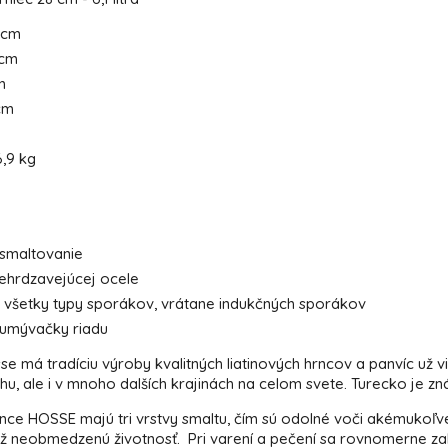
 cm
 cm
m
cm
,9 kg
x smaltovanie
ehrdzavejúcej ocele
všetky typy sporákov, vrátane indukčných sporákov
umývačky riadu
e má tradíciu výroby kvalitných liatinových hrncov a panvíc už v
u, ale i v mnoho dalších krajinách na celom svete. Turecko je zná
rnce HOSSE majú tri vrstvy smaltu, čím sú odolné voči akémukoľv
až neobmedzenú životnosť. Pri varení a pečení sa rovnomerne zahr