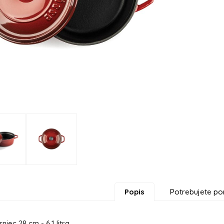
Popis
Potrebujete po
niec 28 cm - 6,1 litra