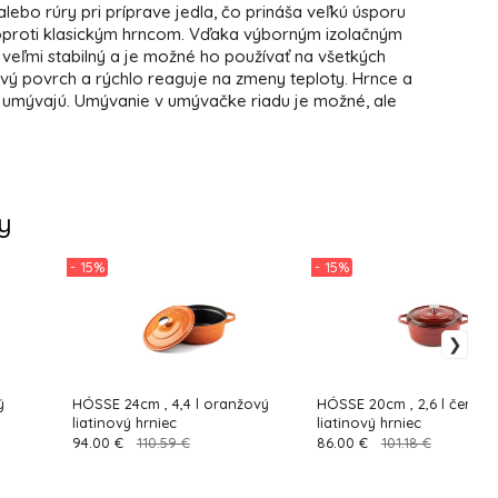
lebo rúry pri príprave jedla, čo prináša veľkú úsporu
 oproti klasickým hrncom. Vďaka výborným izolačným
 veľmi stabilný a je možné ho používať na všetkých
vý povrch a rýchlo reaguje na zmeny teploty. Hrnce a
 umývajú. Umývanie v umývačke riadu je možné, ale
y
- 15%
- 15%
ý
HÓSSE 24cm , 4,4 l oranžový
HÓSSE 20cm , 2,6 l červen
liatinový hrniec
liatinový hrniec
94.00 €
110.59 €
86.00 €
101.18 €