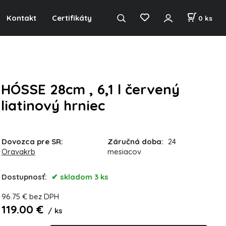
Kontakt
Certifikáty
0
ks
HÓSSE 28cm , 6,1 l červený
liatinový hrniec
Dovozca pre SR:
Záručná doba:
24
Oravakrb
mesiacov
Dostupnosť:
skladom 3 ks
96.75
€
bez DPH
119.00
€
ks