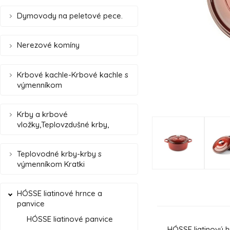
Dymovody na peletové pece.
Nerezové komíny
Krbové kachle-Krbové kachle s
výmenníkom
Krby a krbové
vložky,Teplovzdušné krby,
Teplovodné krby-krby s
výmenníkom Kratki
HÓSSE liatinové hrnce a
panvice
HÓSSE liatinové panvice
HÓSSE liatinový hr