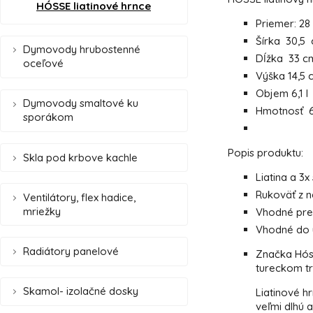
HÓSSE liatinové hrnce
Priemer: 28
Šírka 30,5
Dymovody hrubostenné
Dĺžka 33 c
oceľové
Výška 14,5 
Objem 6,1 l
Dymovody smaltové ku
Hmotnosť 6
sporákom
Popis produktu:
Skla pod krbove kachle
Liatina a 3
Rukoväť z n
Ventilátory, flex hadice,
mriežky
Vhodné pre 
Vhodné do 
Radiátory panelové
Značka Hóss
tureckom trh
Skamol- izolačné dosky
Liatinové h
veľmi dlhú 