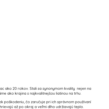
iac ako 20 rokov. Stali sa synonymom kvality nejen na
me ako krajina s najkvalitnejšou liatinou na trhu.
ek poškodeniu, čo zaručuje pri ich správnom používaní
ievajú až po okraj a veľmi dlho udržiavajú teplo.