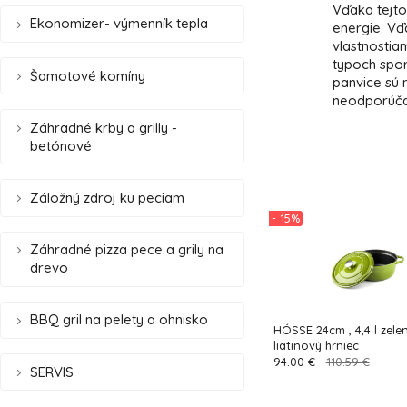
Vďaka tejto
Ekonomizer- výmenník tepla
energie. Vď
vlastnostia
typoch spor
Šamotové komíny
panvice sú 
neodporúča 
Záhradné krby a grilly -
betónové
Záložný zdroj ku peciam
- 15%
Záhradné pizza pece a grily na
drevo
BBQ gril na pelety a ohnisko
HÓSSE 24cm , 4,4 l zele
liatinový hrniec
94.00 €
110.59 €
SERVIS