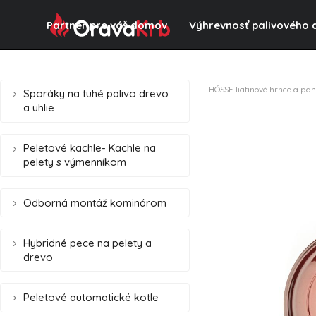
Partner pre váš domov
Výhrevnosť palivového 
HÓSSE liatinové hrnce a pan
Sporáky na tuhé palivo drevo
a uhlie
Peletové kachle- Kachle na
pelety s výmenníkom
Odborná montáž kominárom
Hybridné pece na pelety a
drevo
Peletové automatické kotle