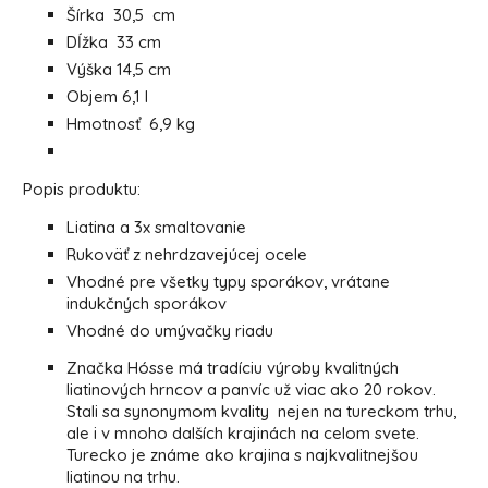
Šírka 30,5 cm
Dĺžka 33 cm
Výška 14,5 cm
Objem 6,1 l
Hmotnosť 6,9 kg
Popis produktu:
Liatina a 3x smaltovanie
Rukoväť z nehrdzavejúcej ocele
Vhodné pre všetky typy sporákov, vrátane
indukčných sporákov
Vhodné do umývačky riadu
Značka Hósse má tradíciu výroby kvalitných
liatinových hrncov a panvíc už viac ako 20 rokov.
Stali sa synonymom kvality nejen na tureckom trhu,
ale i v mnoho dalších krajinách na celom svete.
Turecko je známe ako krajina s najkvalitnejšou
liatinou na trhu.