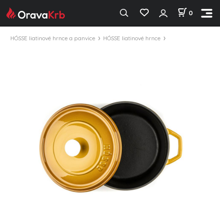
0
HÓSSE liatinové hrnce a panvice
HÓSSE liatinové hrnce