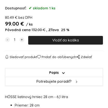
Dostupnosť:
skladom 1 ks
80.49
€
bez DPH
99.00
€
ks
Pôvodná cena
132.00
€
Zľava
25
%
Sledovať produkt
Pridať do obľúbených
Zdielať
Popis
Potrebujete poradiť?
HÓSSE liatinový hrniec 28 cm - 6,1 litra
Priemer: 28 cm