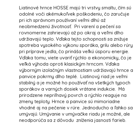
Liatinové hrnce HOSSE majú tri vrstvy smaltu, čím sú
odolné voči akémukoľvek poškodeniu, čo zaručuje
pri ich správnom používaní veľmi dlhú až
neobmedzenú životnosť. Pri varení a pečení sa
rovnomerne zahrievajú až po okraj a veľmi dlho
udržiavajú teplo. Vďaka tejto schopnosti sa znižuje
spotreba vysokého výkonu sporáka, grilu alebo rúry
pri príprave jedla, čo prináša veľkú úsporu energie.
Vďaka tomu, viete uvariť rýchlo a ekonomicky, čo je
veľká výhoda oproti klasickým hrncom. Vďaka
výborným izolačným vlastnostiam udržiavajú hrnce a
panvice pokrmy dlho teplé. Liatinový riad je veľmi
stabilný a je možné ho používať na všetkých typoch
sporákov a varných dosiek vrátane indukcie. Má
prirodzene nepriľnavý povrch a rýchlo reaguje na
zmeny teploty. Hrnce a panvice sú mimoriadne
vhodné aj na pečenie v rúre. Jednoducho a ľahko sa
umývajú. Umývanie v umývačke riadu je možné, ale
neodporúča sa z dôvodu zníženia jasnosti farieb.