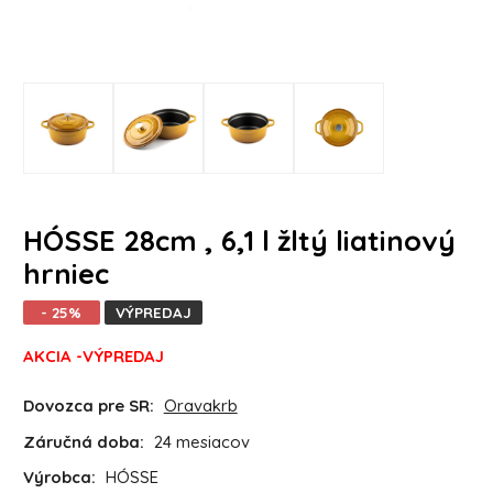
HÓSSE 28cm , 6,1 l žltý liatinový
hrniec
- 25%
VÝPREDAJ
AKCIA -VÝPREDAJ
Dovozca pre SR:
Oravakrb
Záručná doba:
24 mesiacov
Výrobca:
HÓSSE