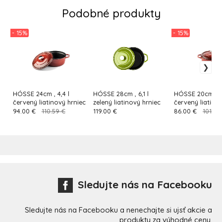
Podobné produkty
- 15%
- 15%
HÓSSE 24cm , 4,4 l
HÓSSE 28cm , 6,1 l
HÓSSE 20cm , 2,
červený liatinový hrniec
zelený liatinový hrniec
červený liatino
94.00 €
110.59 €
119.00 €
86.00 €
101.18
Sledujte nás na Facebooku
Sledujte nás na Facebooku a nenechajte si ujsť akcie a
produkty za výhodné ceny.