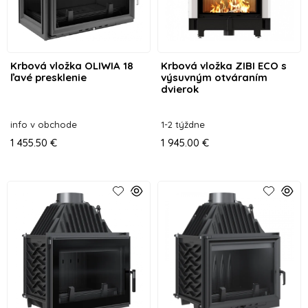
Krbová vložka OLIWIA 18
Krbová vložka ZIBI ECO s
ľavé presklenie
výsuvným otváraním
dvierok
info v obchode
1-2 týždne
1 455.50 €
1 945.00 €