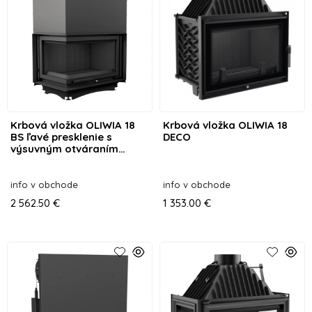
Krbová vložka OLIWIA 18
Krbová vložka OLIWIA 18
BS ľavé presklenie s
DECO
výsuvným otváraním
dvierok
info v obchode
info v obchode
2 562.50 €
1 353.00 €