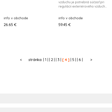
vzduchu je potrebná súčasť pri
regulácii exteriérového vzduchu
a to pri krbových vložkách od
spoločnosti Kratki pokiaľ je k ním
info v obchode
info v obchode
26.65 €
59.45 €
<
stránka:
1
2
3
4
5
6
>