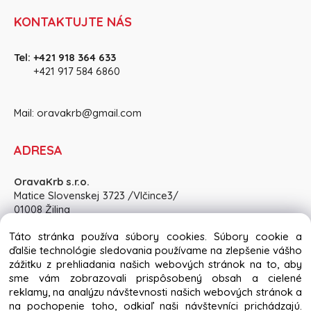
KONTAKTUJTE NÁS
Tel:
+421 918 364 633
+421 917 584 686
0
Mail:
oravakrb@gmail.com
ADRESA
OravaKrb s.r.o.
Matice Slovenskej 3723 /Vlčince3/
01008 Žilina
Pon-Pia: 8:30 - 15:00, So: po dohode
Táto stránka používa súbory cookies. Súbory cookie a
ďalšie technológie sledovania používame na zlepšenie vášho
zážitku z prehliadania našich webových stránok na to, aby
sme vám zobrazovali prispôsobený obsah a cielené
reklamy, na analýzu návštevnosti našich webových stránok a
Copyright © 2024 oravakrb.sk, All rights reserved
na pochopenie toho, odkiaľ naši návštevníci prichádzajú.