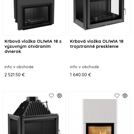
Krbová vložka OLIWIA 18 s
Krbová vložka OLIWIA 18
výsuvným otváraním
trojstranné presklenie
dvierok
info v obchode
info v obchode
2 521.50 €
1 640.00 €