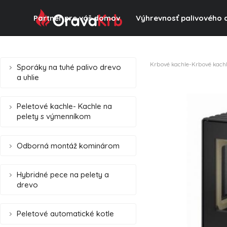
Partner pre váš domov
Výhrevnosť palivového 
Krbové kachle-Krbové kach
Sporáky na tuhé palivo drevo
a uhlie
Peletové kachle- Kachle na
pelety s výmenníkom
Odborná montáž kominárom
Hybridné pece na pelety a
drevo
Peletové automatické kotle