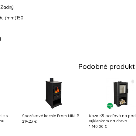
/Zadný
du (mm)
150
M
Podobné produkt
le s
Sporákové kachle Prom MINI B
Koza K5 oceľová na pods
ňou
výklenkom na drevo
214.23 €
1 140.00 €