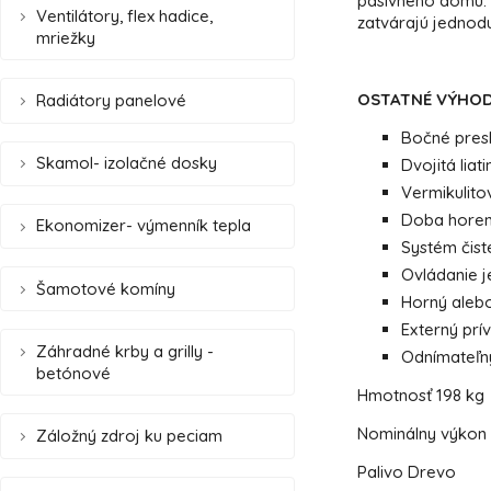
pasívneho domu. V
Ventilátory, flex hadice,
zatvárajú jednod
mriežky
OSTATNÉ VÝHO
Radiátory panelové
Bočné pres
Skamol- izolačné dosky
Dvojitá liat
Vermikulito
Doba horeni
Ekonomizer- výmenník tepla
Systém čist
Ovládanie 
Šamotové komíny
Horný alebo
Externý prí
Záhradné krby a grilly -
Odnímateľn
betónové
Hmotnosť
198 kg
Nominálny výkon
Záložný zdroj ku peciam
Palivo
Drevo