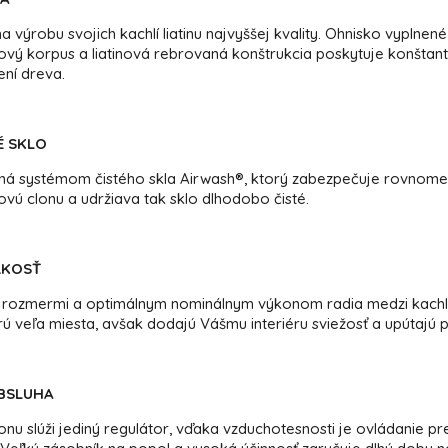
 výrobu svojich kachlí liatinu najvyššej kvality. Ohnisko vyplnen
nový korpus a liatinová rebrovaná konštrukcia poskytuje konštan
ní dreva.
É SKLO
ná systémom čistého skla Airwash®, ktorý zabezpečuje rovnomer
vú clonu a udržiava tak sklo dlhodobo čisté.
ĽKOSŤ
i rozmermi a optimálnym nominálnym výkonom radia medzi kachl
ú veľa miesta, avšak dodajú Vášmu interiéru sviežosť a upútajú
BSLUHA
nu slúži jediný regulátor, vďaka vzduchotesnosti je ovládanie p