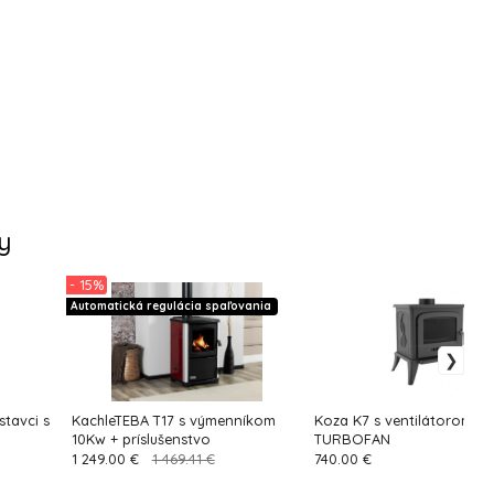
y
- 15%
Automatická regulácia spaľovania
tavci s
KachleTEBA T17 s výmenníkom
Koza K7 s ventilátorom
10Kw + príslušenstvo
TURBOFAN
1 249.00 €
1 469.41 €
740.00 €