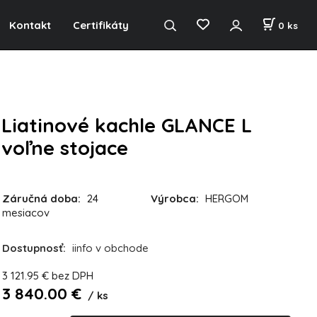
Kontakt
Certifikáty
0
ks
Liatinové kachle GLANCE L
voľne stojace
Záručná doba:
24
Výrobca:
HERGOM
mesiacov
Dostupnosť:
iinfo v obchode
3 121.95
€
bez DPH
3 840.00
€
ks