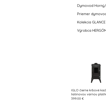
Dymovod
Horný
Priemer dymovo
Kolekcia
GLANCE
Výrobca
HERGÓ
IGLO čierne krbové kach
liatinovou varnou plat
399.00 €