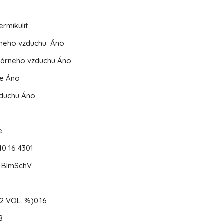
ermikulit
rneho vzduchu
Áno
dárneho vzduchu
Áno
ie
Áno
zduchu
Áno
e
40 16 4301
/ BImSchV
2 VOL. %)
0.16
8