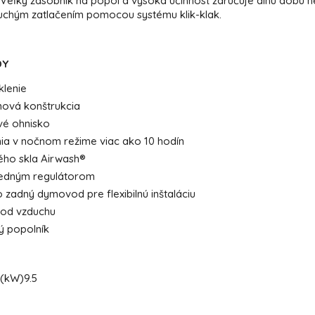
eľký zásobník na popol a vysoká účinnosť zaručuje dlhú dobu ne
uchým zatlačením pomocou systému klik-klak.
DY
klenie
inová konštrukcia
vé ohnisko
a v nočnom režime viac ako 10 hodín
ého skla Airwash®
jedným regulátorom
 zadný dymovod pre flexibilnú inštaláciu
vod vzduchu
ý popolník
 (kW)
9.5