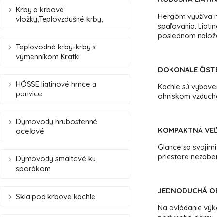
Krby a krbové
Hergóm využíva na
vložky,Teplovzdušné krby,
spaľovania. Liati
poslednom nalože
Teplovodné krby-krby s
výmenníkom Kratki
DOKONALE ČIST
HÓSSE liatinové hrnce a
Kachle sú vybave
panvice
ohniskom vzducho
Dymovody hrubostenné
KOMPAKTNÁ VE
oceľové
Glance sa svojim
priestore nezaber
Dymovody smaltové ku
sporákom
JEDNODUCHÁ O
Skla pod krbove kachle
Na ovládanie výko