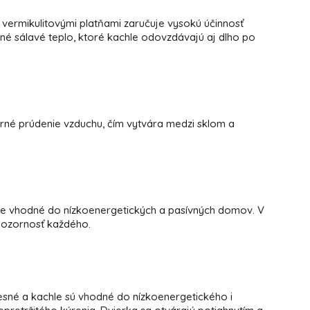
é vermikulitovými platňami zaručuje vysokú účinnosť
tné sálavé teplo, ktoré kachle odovzdávajú aj dlho po
né prúdenie vzduchu, čím vytvára medzi sklom a
e vhodné do nízkoenergetických a pasívných domov. V
 pozornosť každého.
resné a kachle sú vhodné do nízkoenergetického i