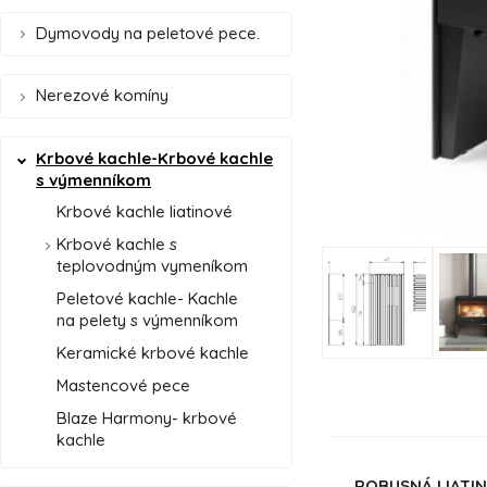
Dymovody na peletové pece.
Nerezové komíny
Krbové kachle-Krbové kachle
s výmenníkom
Krbové kachle liatinové
Krbové kachle s
teplovodným vymeníkom
Peletové kachle- Kachle
na pelety s výmenníkom
Keramické krbové kachle
Mastencové pece
Blaze Harmony- krbové
kachle
ROBUSNÁ LIATI