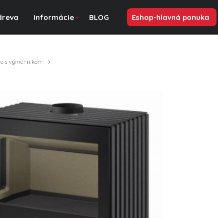
dreva
Informácie
BLOG
Eshop-hlavná ponuka
le s výmenníkom